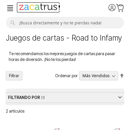
Buscar
Juegos de cartas - Road to Infamy
Te recomendamos los mejores juegos de cartas para pasar
horas de diversión. ¡No te los pierdas!
Fija
Ordenar por
Filtrar
Dir
De
FILTRANDO POR
2
artículos