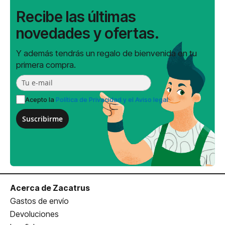
Recibe las últimas
novedades y ofertas.
Y además tendrás un regalo de bienvenida en tu
primera compra.
Acepto la
Política de Privacidad y el Aviso legal
Suscribirme
Acerca de Zacatrus
Gastos de envío
Devoluciones