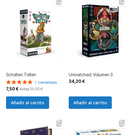
Schotten Totten
Unmatched: Volumen 3
34,20 €
Valoración:
1
comentario
100%
Precio
7,50 €
15,00 €
Antes
especial
Añadir al carrito
Añadir al carrito