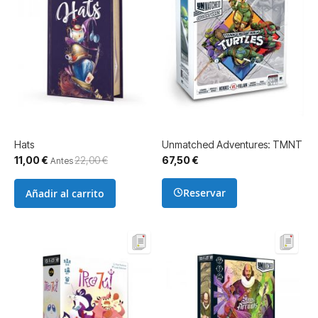
Hats
Unmatched Adventures: TMNT
Precio
11,00 €
22,00 €
67,50 €
Antes
especial
Reservar
Añadir al carrito