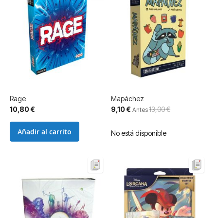
Rage
Mapáchez
Precio
10,80 €
9,10 €
13,00 €
Antes
especial
Añadir al carrito
No está disponible