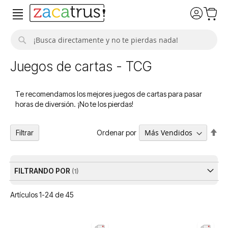
Buscar
Juegos de cartas - TCG
Te recomendamos los mejores juegos de cartas para pasar
horas de diversión. ¡No te los pierdas!
Fija
Ordenar por
Filtrar
Dir
De
FILTRANDO POR
Artículos
1
-
24
de
45