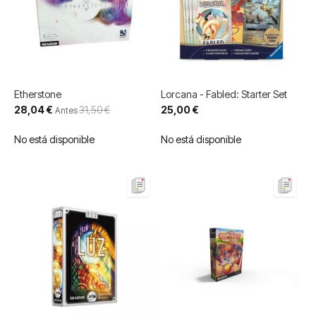
Etherstone
Lorcana - Fabled: Starter Set
Precio
28,04 €
31,50 €
25,00 €
Antes
especial
No está disponible
No está disponible