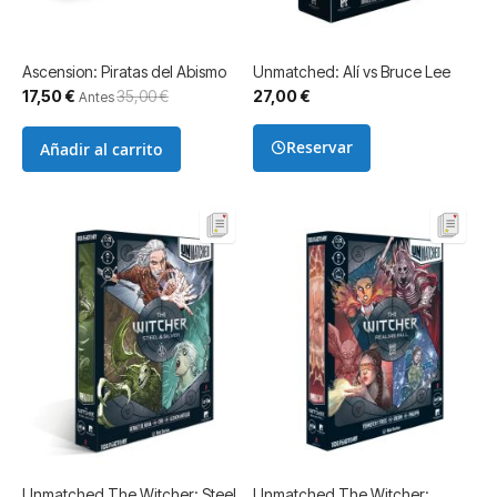
Ascension: Piratas del Abismo
Unmatched: Alí vs Bruce Lee
Precio
17,50 €
35,00 €
27,00 €
Antes
especial
Reservar
Añadir al carrito
Unmatched The Witcher: Steel
Unmatched The Witcher: