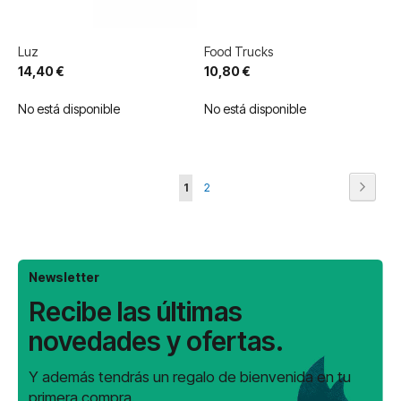
Luz
Food Trucks
14,40 €
10,80 €
No está disponible
No está disponible
Página
Página
Siguie
Actualmente
Página
1
2
estás
leyendo
página
Newsletter
Recibe las últimas
novedades y ofertas.
Y además tendrás un regalo de bienvenida en tu
primera compra.