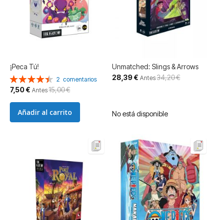
¡Peca Tú!
Unmatched: Slings & Arrows
Precio
28,39 €
34,20 €
Valoración:
Antes
2
comentarios
especial
90%
Precio
7,50 €
15,00 €
Antes
especial
Añadir al carrito
No está disponible