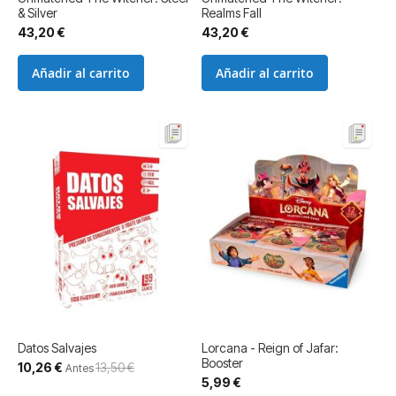
& Silver
Realms Fall
43,20 €
43,20 €
Añadir al carrito
Añadir al carrito
Datos Salvajes
Lorcana - Reign of Jafar:
Booster
Precio
10,26 €
13,50 €
Antes
especial
5,99 €