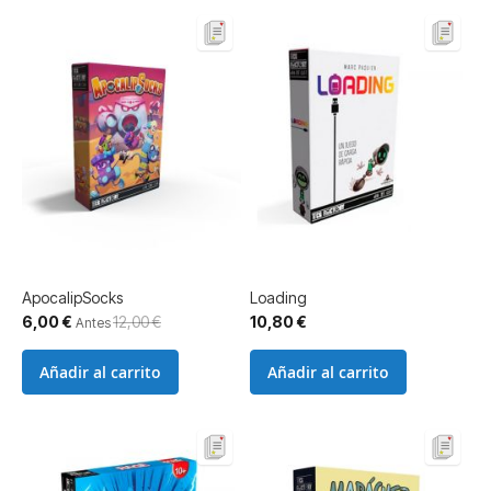
ApocalipSocks
Loading
Precio
6,00 €
12,00 €
10,80 €
Antes
especial
Añadir al carrito
Añadir al carrito