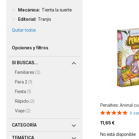
Mecánica
Tienta la suerte
Editorial
Tranjis
Quitar todos
Opciones y filtros
SI BUSCAS...
artículos
Familiares
3
artículo
Para 2
1
artículo
Fiesta
1
artículos
Rápido
2
Penalties: Animal c
artículos
Viaje
2
Valoración:
3
co
100%
11,65 €
CATEGORÍA
No está disponible
TEMÁTICA