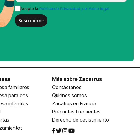
Acepto la
Política de Privacidad y el Aviso legal
Suscribirme
mesa
Más sobre Zacatrus
sa familiares
Contáctanos
esa para dos
Quiénes somos
sa infantiles
Zacatrus en Francia
l
Preguntas Frecuentes
rtas
Derecho de desistimiento
nzamientos