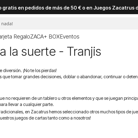
io gratis en pedidos de más de 50 € o en Juegos Zacatrus 
arjeta Regalo
ZACA+ BOX
Eventos
 la suerte - Tranjis
diversión. ¡No te los pierdas!
s que tomar grandes decisiones, doblar o abandonar, continuar o deten
ue no requieren de un tablero u otros elementos y que se juegan princ
para llevar a cualquier parte.
 tradicionales, en Zacatrus hemos seleccionado otros muchos tipos de ju
uestros juegos de cartas tanto como a nosotros!