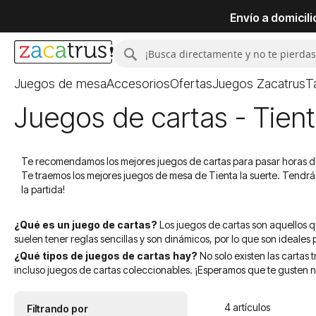
Envío a domicil
Buscar
Buscar
Juegos de mesa
Accesorios
Ofertas
Juegos Zacatrus
T
Juegos de cartas - Tienta
Te recomendamos los mejores juegos de cartas para pasar horas de 
Te traemos los mejores juegos de mesa de Tienta la suerte. Tendrá
la partida!
¿Qué es un juego de cartas?
Los juegos de cartas son aquellos q
suelen tener reglas sencillas y son dinámicos, por lo que son ideales 
¿Qué tipos de juegos de cartas hay?
No solo existen las cartas
incluso juegos de cartas coleccionables. ¡Esperamos que te gusten n
4
artículos
Filtrando por