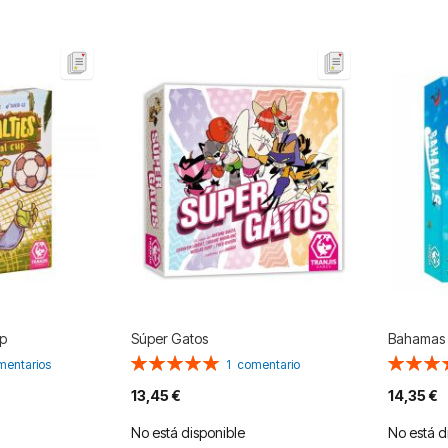
up
Súper Gatos
Bahamas
Valoración:
Valoració
mentarios
1
comentario
100%
100%
13,45 €
14,35 €
No está disponible
No está d