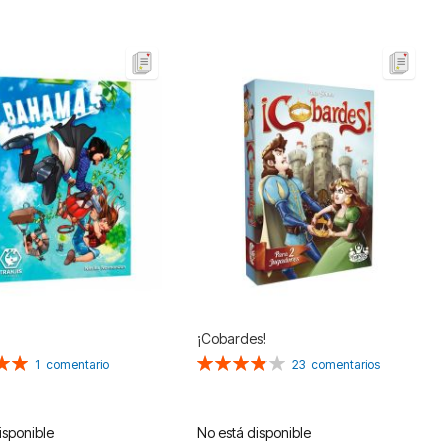
Dir
De
¡Cobardes!
n:
Valoración:
1
comentario
23
comentarios
78%
isponible
No está disponible