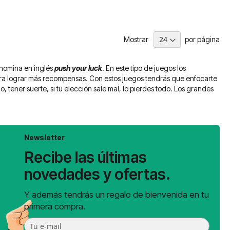
Mostrar
por página
nomina en inglés
push your luck
. En este tipo de juegos los
ara lograr más recompensas. Con estos juegos tendrás que enfocarte
 tener suerte, si tu elección sale mal, lo pierdes todo. Los grandes
Newsletter
Recibe las últimas
novedades y ofertas.
Y además tendrás un regalo de bienvenida en tu
primera compra.