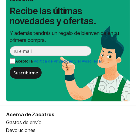
Recibe las últimas
novedades y ofertas.
Y además tendrás un regalo de bienvenida en tu
primera compra.
Acepto la
Política de Privacidad y el Aviso legal
Suscribirme
Acerca de Zacatrus
Gastos de envío
Devoluciones