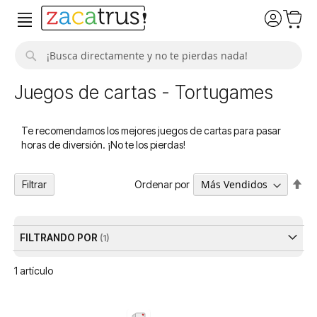
Buscar
Juegos de cartas - Tortugames
Te recomendamos los mejores juegos de cartas para pasar
horas de diversión. ¡No te los pierdas!
Fija
Ordenar por
Filtrar
Dir
De
FILTRANDO POR
1
artículo