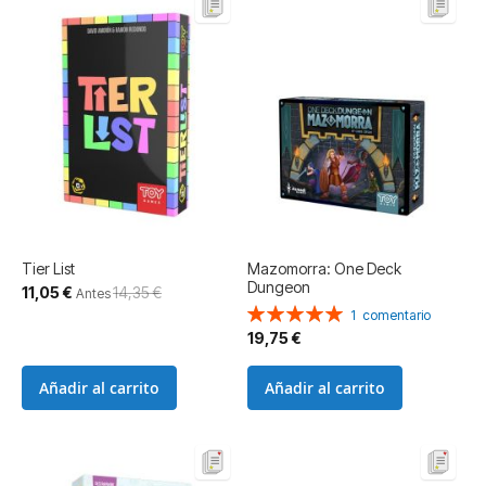
Tier List
Mazomorra: One Deck
Dungeon
Precio
11,05 €
14,35 €
Antes
especial
Valoración:
1
comentario
100%
19,75 €
Añadir al carrito
Añadir al carrito