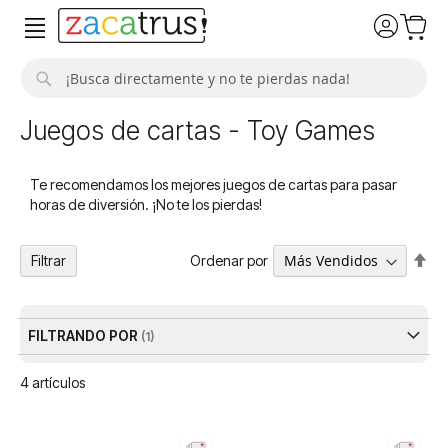
Buscar
Juegos de cartas - Toy Games
Te recomendamos los mejores juegos de cartas para pasar
horas de diversión. ¡No te los pierdas!
Fija
Ordenar por
Filtrar
Dir
De
FILTRANDO POR
4
artículos