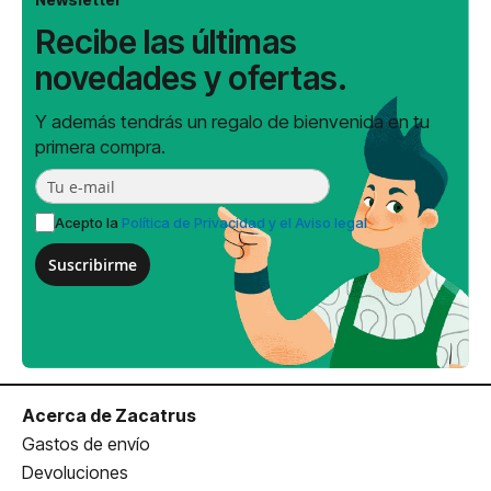
Recibe las últimas
novedades y ofertas.
Y además tendrás un regalo de bienvenida en tu
primera compra.
Acepto la
Política de Privacidad y el Aviso legal
Suscribirme
Acerca de Zacatrus
Gastos de envío
Devoluciones