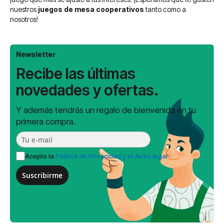
nuestros
juegos de mesa cooperativos
tanto como a
nosotros!
Newsletter
Recibe las últimas
novedades y ofertas.
Y además tendrás un regalo de bienvenida en tu
primera compra.
Acepto la
Política de Privacidad y el Aviso legal
Suscribirme