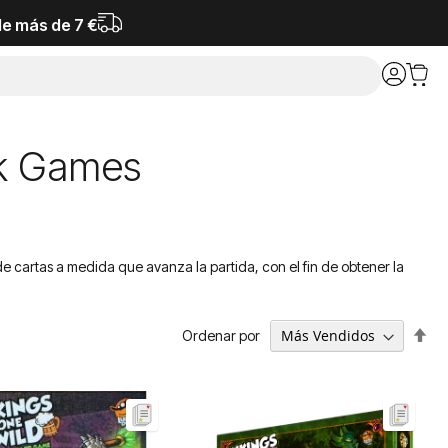
de más de 7 €
ck Games
 cartas a medida que avanza la partida, con el fin de obtener la
Fija
Ordenar por
Dir
De