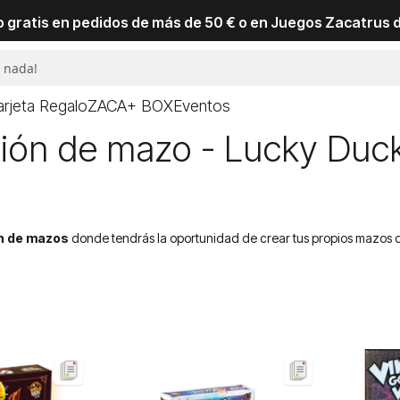
io gratis en pedidos de más de 50 € o en Juegos Zacatrus 
arjeta Regalo
ZACA+ BOX
Eventos
ción de mazo - Lucky Du
n de mazos
donde tendrás la oportunidad de crear tus propios mazos de