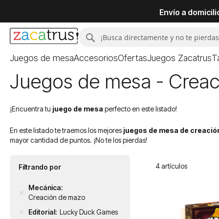
Envío a domicil
Buscar
Buscar
Juegos de mesa
Accesorios
Ofertas
Juegos Zacatrus
T
Juegos de mesa - Crea
¡Encuentra tu
juego de mesa
perfecto en este listado!
En este listado te traemos los mejores
juegos de mesa de creació
mayor cantidad de puntos. ¡No te los pierdas!
4
artículos
Filtrando por
Mecánica
Creación de mazo
Editorial
Lucky Duck Games