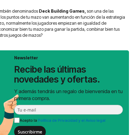
también denominados
Deck Building Games,
son una de las
 los puntos de tu mazo van aumentando en función de la estrategia
 mazo, normalmente los jugadores empiezan en igualdad de
onomizar bien tu mazo para ganar la partida, combinar bien tus
estros juegos de mazos?
Newsletter
Recibe las últimas
novedades y ofertas.
Y además tendrás un regalo de bienvenida en tu
primera compra.
Acepto la
Política de Privacidad y el Aviso legal
Suscribirme