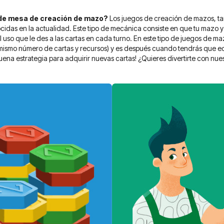
 de mesa de creación de mazo?
Los juegos de creación de mazos, 
das en la actualidad. Este tipo de mecánica consiste en que tu mazo y
el uso que le des a las cartas en cada turno. En este tipo de juegos de
mismo número de cartas y recursos) y es después cuando tendrás que ec
uena estrategia para adquirir nuevas cartas! ¿Quieres divertirte con nu