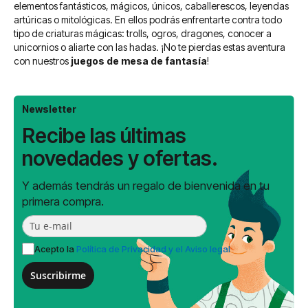
elementos fantásticos, mágicos, únicos, caballerescos, leyendas
artúricas o mitológicas. En ellos podrás enfrentarte contra todo
tipo de criaturas mágicas: trolls, ogros, dragones, conocer a
unicornios o aliarte con las hadas. ¡No te pierdas estas aventura
con nuestros
juegos de mesa de fantasía
!
Newsletter
Recibe las últimas
novedades y ofertas.
Y además tendrás un regalo de bienvenida en tu
primera compra.
Acepto la
Política de Privacidad y el Aviso legal
Suscribirme