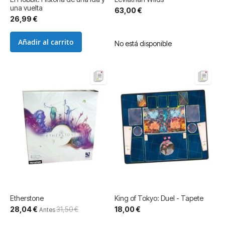
una vuelta
63,00 €
26,99 €
Añadir al carrito
No está disponible
Etherstone
King of Tokyo: Duel - Tapete
Precio
28,04 €
31,50 €
18,00 €
Antes
especial