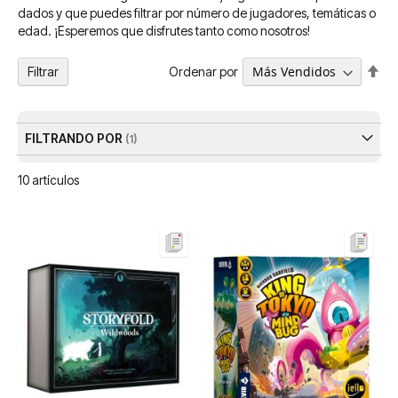
dados y que puedes filtrar por número de jugadores, temáticas o
edad. ¡Esperemos que disfrutes tanto como nosotros!
Fija
Ordenar por
Filtrar
Dir
De
FILTRANDO POR
10
artículos