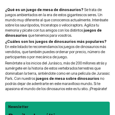
¿Qué es un juego de mesa de dinosaurios?
Se trata de
juegos ambientados en la era de estos gigantescos seres. Un
mundo muy diferente al que conocemos actualmente. Interésate
sobre los saurópodos, triceratops o velociraptors. Agiliza tu
memoria y pícate con tus amigos con los distintos
juegos de
dinosaurios
que tenemos para vosotros.
¿Cuáles son los juegos de dinosaurios más populares?
En este listado te recomendamos los juegos de dinosaurios más
vendidos, que también puedes ordenar por precio, número de
participantes o por mecánica de juego.
Remóntate a los inicios del Jurásico, más de 200 millones atrás y
sumérgete en la historia de estos vertebrados terrestres que
dominaban la tierra, sintiéndote como en una película de Jurassic
Park.
Con nuestros
juegos de mesa sobre dinosaurios
no
podrás dejar de adentrarte en este maravilloso mundo. Si te
apasiona el mundo de los dinosaurios este es tu sitio. ¡Prepárate!
Newsletter