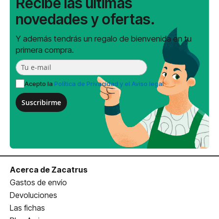
Recibe las últimas
novedades y ofertas.
Y además tendrás un regalo de bienvenida en tu
primera compra.
Acepto la
Política de Privacidad y el Aviso legal
Suscribirme
Acerca de Zacatrus
Gastos de envío
Devoluciones
Las fichas