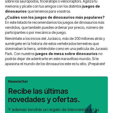
sobre los saurópodos, triceratops o velociraptors. Agiliza tu
memoria y pícate con tus amigos con los distintos
juegos de
dinosaurios
que tenemos para vosotros.
¿Cuáles son los juegos de dinosaurios más populares?
En este listado te recomendamos los juegos de dinosaurios más
vendidos, que también puedes ordenar por precio, número de
participantes o por mecánica de juego.
Remóntate a los inicios del Jurásico, más de 200 millones atrás y
sumérgete en la historia de estos vertebrados terrestres que
dominaban la tierra, sintiéndote como en una película de Jurassic
Park.
Con nuestros
juegos de mesa sobre dinosaurios
no
podrás dejar de adentrarte en este maravilloso mundo. Si te
apasiona el mundo de los dinosaurios este es tu sitio. ¡Prepárate!
Newsletter
Recibe las últimas
novedades y ofertas.
Y además tendrás un regalo de bienvenida en tu