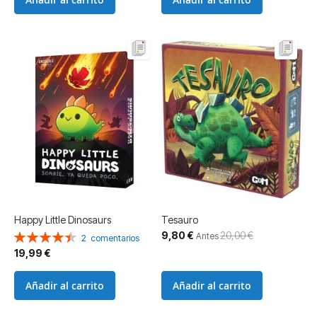
Happy Little Dinosaurs
Tesauro
Precio
9,80 €
20,00 €
Valoración:
Antes
2
comentarios
especial
90%
19,99 €
Añadir al carrito
Añadir al carrito