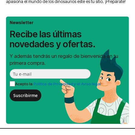
apasiona el mundo de los dinosaurios este es tu sitio. ¡Prepárate!
Newsletter
Recibe las últimas
novedades y ofertas.
Y además tendrás un regalo de bienvenida en tu
primera compra.
Acepto la
Política de Privacidad y el Aviso legal
Suscribirme