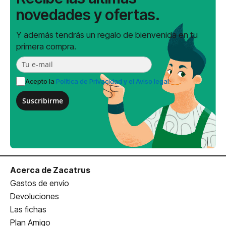
novedades y ofertas.
Y además tendrás un regalo de bienvenida en tu
primera compra.
Acepto la
Política de Privacidad y el Aviso legal
Suscribirme
Acerca de Zacatrus
Gastos de envío
Devoluciones
Las fichas
Plan Amigo