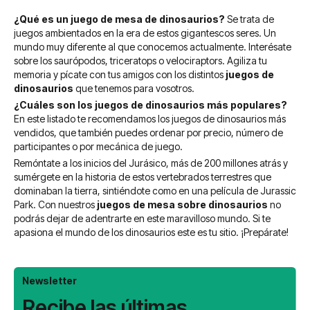
¿Qué es un juego de mesa de dinosaurios?
Se trata de
juegos ambientados en la era de estos gigantescos seres. Un
mundo muy diferente al que conocemos actualmente. Interésate
sobre los saurópodos, triceratops o velociraptors. Agiliza tu
memoria y pícate con tus amigos con los distintos
juegos de
dinosaurios
que tenemos para vosotros.
¿Cuáles son los juegos de dinosaurios más populares?
En este listado te recomendamos los juegos de dinosaurios más
vendidos, que también puedes ordenar por precio, número de
participantes o por mecánica de juego.
Remóntate a los inicios del Jurásico, más de 200 millones atrás y
sumérgete en la historia de estos vertebrados terrestres que
dominaban la tierra, sintiéndote como en una película de Jurassic
Park.
Con nuestros
juegos de mesa sobre dinosaurios
no
podrás dejar de adentrarte en este maravilloso mundo. Si te
apasiona el mundo de los dinosaurios este es tu sitio. ¡Prepárate!
Newsletter
Recibe las últimas