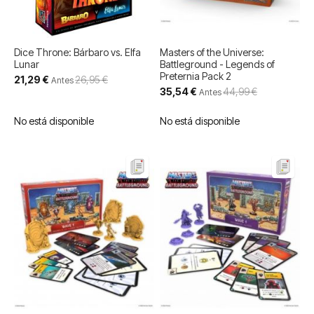
Dice Throne: Bárbaro vs. Elfa
Masters of the Universe:
Lunar
Battleground - Legends of
Preternia Pack 2
Precio
21,29 €
26,95 €
Antes
especial
Precio
35,54 €
44,99 €
Antes
especial
No está disponible
No está disponible