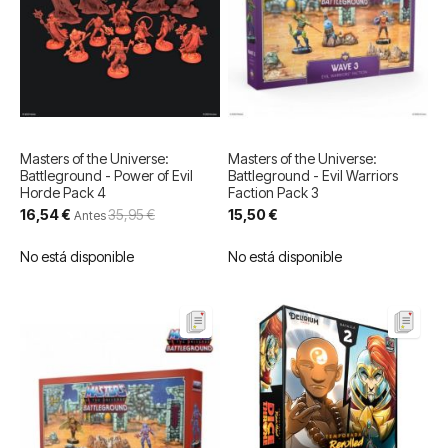
Masters of the Universe:
Masters of the Universe:
Battleground - Power of Evil
Battleground - Evil Warriors
Horde Pack 4
Faction Pack 3
Precio
16,54 €
35,95 €
15,50 €
Antes
especial
No está disponible
No está disponible