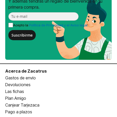
Y además tendrás un regalo de bienvenida en tu
primera compra.
Acepto la
Política de Privacidad y el Aviso legal
Suscribirme
Acerca de Zacatrus
Gastos de envío
Devoluciones
Las fichas
Plan Amigo
Canjear Tarjezaca
Pago a plazos