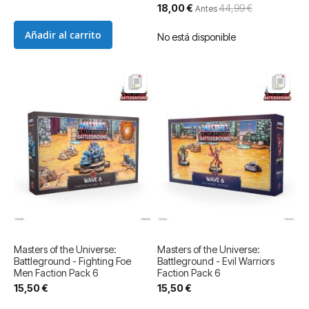
Precio
18,00 €
44,99 €
Antes
especial
Añadir al carrito
No está disponible
Masters of the Universe:
Masters of the Universe:
Battleground - Fighting Foe
Battleground - Evil Warriors
Men Faction Pack 6
Faction Pack 6
15,50 €
15,50 €