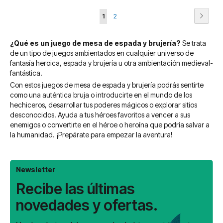
Página
Página
Siguie
Actualmente
Página
1
2
estás
¿Qué es un juego de mesa de espada y brujería?
Se trata
leyendo
de un tipo de juegos ambientados en cualquier universo de
página
fantasía heroica, espada y brujería u otra ambientación medieval-
fantástica.
Con estos juegos de mesa de espada y brujería podrás sentirte
como una auténtica bruja o introducirte en el mundo de los
hechiceros, desarrollar tus poderes mágicos o explorar sitios
desconocidos. Ayuda a tus héroes favoritos a vencer a sus
enemigos o convertirte en el héroe o heroína que podría salvar a
la humanidad. ¡Prepárate para empezar la aventura!
Newsletter
Recibe las últimas
novedades y ofertas.