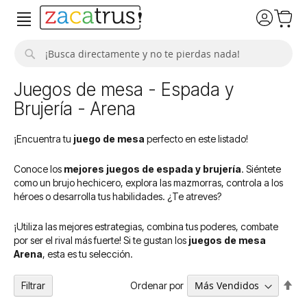
Buscar
Juegos de mesa - Espada y
Brujería - Arena
¡Encuentra tu
juego de mesa
perfecto en este listado!
Conoce los
mejores juegos de espada y brujería
. Siéntete
como un brujo hechicero, explora las mazmorras, controla a los
héroes o desarrolla tus habilidades. ¿Te atreves?
¡Utiliza las mejores estrategias, combina tus poderes, combate
por ser el rival más fuerte! Si te gustan los
juegos de mesa
Arena
, esta es tu selección.
Fija
Ordenar por
Filtrar
Dir