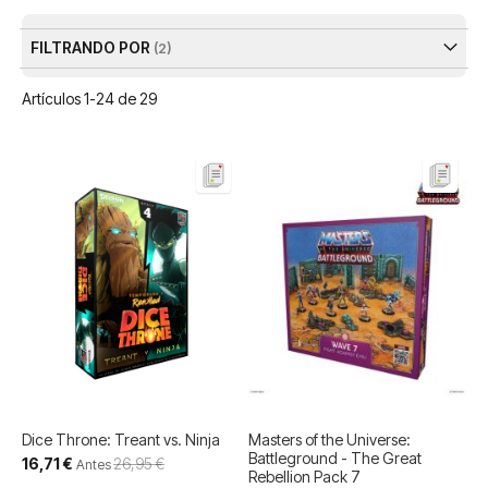
De
FILTRANDO POR
Artículos
1
-
24
de
29
Dice Throne: Treant vs. Ninja
Masters of the Universe:
Battleground - The Great
Precio
16,71 €
26,95 €
Antes
Rebellion Pack 7
especial