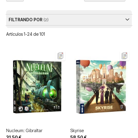
Dir
De
FILTRANDO POR
Artículos
1
-
24
de
101
Nucleum: Gibraltar
Skyrise
31,50 €
58,50 €