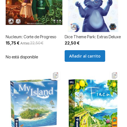
Nucleum: Corte de Progreso
Dice Theme Park: Extras Deluxe
Precio
15,75 €
22,50 €
22,50 €
Antes
especial
Añadir al carrito
No está disponible