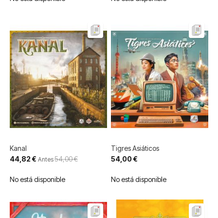
Kanal
Tigres Asiáticos
Precio
44,82 €
54,00 €
54,00 €
Antes
especial
No está disponible
No está disponible