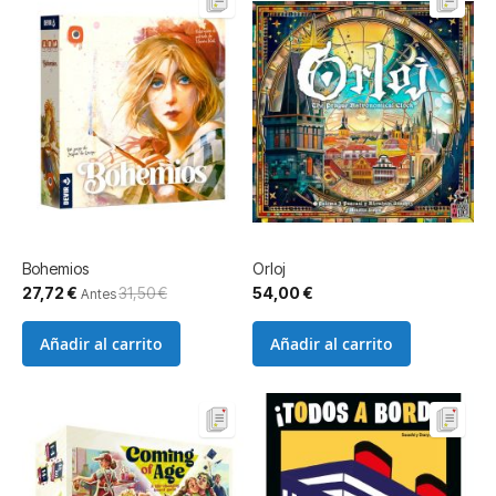
Bohemios
Orloj
Precio
27,72 €
31,50 €
54,00 €
Antes
especial
Añadir al carrito
Añadir al carrito