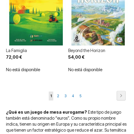
La Famiglia
Beyond the Horizon
72,00 €
54,00 €
No está disponible
No está disponible
Página
Página
Siguie
Actualmente
Página
Página
Página
Página
1
2
3
4
5
estás
¿Qué es un juego de mesa eurogame?
Este tipo de juego
leyendo
también está denominado “euros”. Como su propio nombre
página
indica, tienen su origen en Europa y su característica principal es
que tienen un factor estratégico que reduce el azar. Su temática