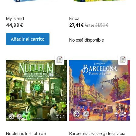
My Island
Finca
Precio
44,99 €
27,41 €
31,50 €
Antes
especial
Añadir al carrito
No está disponible
Nucleum: Instituto de
Barcelona: Passeig de Gracia