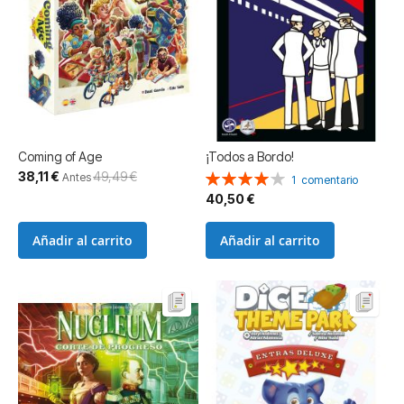
Coming of Age
¡Todos a Bordo!
Precio
38,11 €
49,49 €
Valoración:
Antes
1
comentario
especial
80%
40,50 €
Añadir al carrito
Añadir al carrito