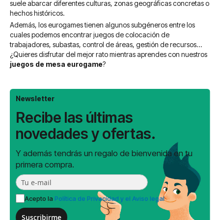
suele abarcar diferentes culturas, zonas geográficas concretas o
hechos históricos.
Además, los eurogames tienen algunos subgéneros entre los
cuales podemos encontrar juegos de colocación de
trabajadores, subastas, control de áreas, gestión de recursos...
¿Quieres disfrutar del mejor rato mientras aprendes con nuestros
juegos de mesa eurogame
?
Newsletter
Recibe las últimas
novedades y ofertas.
Y además tendrás un regalo de bienvenida en tu
primera compra.
Acepto la
Política de Privacidad y el Aviso legal
Suscribirme