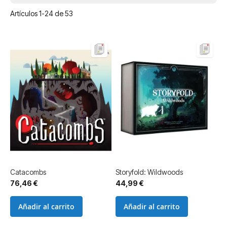
Artículos
1
-
24
de
53
Catacombs
Storyfold: Wildwoods
76,46 €
44,99 €
Añadir al carrito
Añadir al carrito