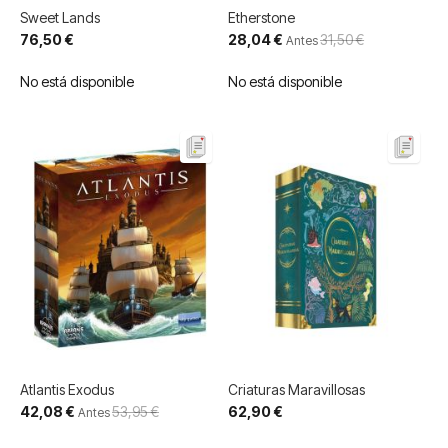
Sweet Lands
Etherstone
Precio
76,50 €
28,04 €
31,50 €
Antes
especial
No está disponible
No está disponible
Atlantis Exodus
Criaturas Maravillosas
Precio
42,08 €
53,95 €
62,90 €
Antes
especial