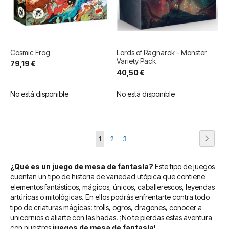
Cosmic Frog
Lords of Ragnarok - Monster
Variety Pack
79,19 €
40,50 €
No está disponible
No está disponible
Página
Página
Siguie
Actualmente
Página
Página
1
2
3
estás
¿Qué es un juego de mesa de fantasía?
Este tipo de juegos
leyendo
cuentan un tipo de historia de variedad utópica que contiene
página
elementos fantásticos, mágicos, únicos, caballerescos, leyendas
artúricas o mitológicas. En ellos podrás enfrentarte contra todo
tipo de criaturas mágicas: trolls, ogros, dragones, conocer a
unicornios o aliarte con las hadas. ¡No te pierdas estas aventura
con nuestros
juegos de mesa de fantasía
!