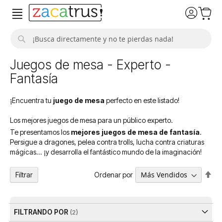
Buscar
Juegos de mesa - Experto -
Fantasía
¡Encuentra tu
juego de mesa
perfecto en este listado!
Los mejores juegos de mesa para un público experto.
Te presentamos los
mejores juegos de mesa de fantasía
.
Persigue a dragones, pelea contra trolls, lucha contra criaturas
mágicas... ¡y desarrolla el fantástico mundo de la imaginación!
Fija
Ordenar por
Filtrar
Dir
De
FILTRANDO POR