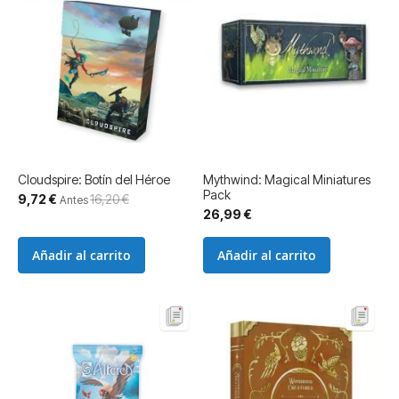
Cloudspire: Botín del Héroe
Mythwind: Magical Miniatures
Pack
Precio
9,72 €
16,20 €
Antes
especial
26,99 €
Añadir al carrito
Añadir al carrito