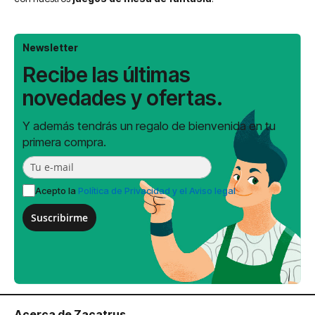
Newsletter
Recibe las últimas
novedades y ofertas.
Y además tendrás un regalo de bienvenida en tu
primera compra.
Acepto la
Política de Privacidad y el Aviso legal
Suscribirme
Acerca de Zacatrus