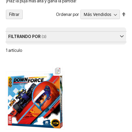
¡Haz la puja más alta y gana la partida!
Fija
Ordenar por
Filtrar
Dir
De
FILTRANDO POR
1
artículo