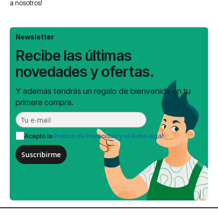
a nosotros!
Newsletter
Recibe las últimas
novedades y ofertas.
Y además tendrás un regalo de bienvenida en tu
primera compra.
Acepto la
Política de Privacidad y el Aviso legal
Suscribirme