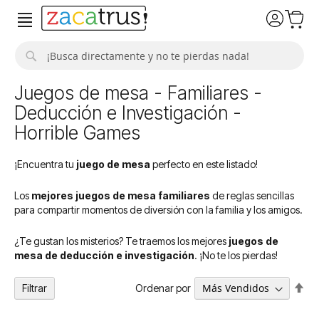
Buscar
Juegos de mesa - Familiares -
Deducción e Investigación -
Horrible Games
¡Encuentra tu
juego de mesa
perfecto en este listado!
Los
mejores juegos de mesa familiares
de reglas sencillas
para compartir momentos de diversión con la familia y los amigos.
¿Te gustan los misterios? Te traemos los mejores
juegos de
mesa de deducción e investigación
. ¡No te los pierdas!
Fija
Ordenar por
Filtrar
Dir
De