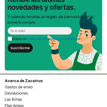
novedades y ofertas.
Y además tendrás un regalo de bienvenida en tu
primera compra.
Acepto la
Política de Privacidad y el Aviso legal
Suscribirme
Acerca de Zacatrus
Gastos de envío
Devoluciones
Las fichas
Plan Amigo