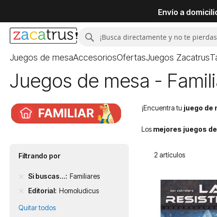
Envío a domicil
Buscar
Buscar
Juegos de mesa
Accesorios
Ofertas
Juegos Zacatrus
T
Juegos de mesa - Famil
¡Encuentra tu
juego de
Los
mejores juegos de
2
artículos
Filtrando por
Si buscas...
Familiares
Editorial
Homoludicus
Quitar todos