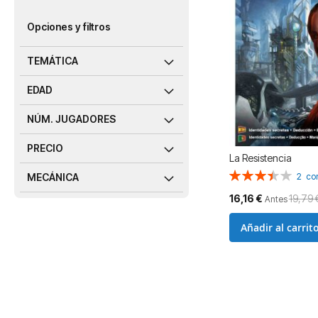
Opciones y filtros
TEMÁTICA
EDAD
NÚM. JUGADORES
PRECIO
La Resistencia
Valoración:
MECÁNICA
2
co
70%
Precio
16,16 €
19,79 
Antes
especial
Añadir al carrit