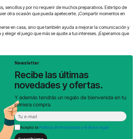
s, sencillos y por no requerir de muchos preparativos. Este tipo de
uier otra ocasión que pueda apetecerte. ¡Compartir momentos en
enerse en casa, sino que también ayuda a mejorar la comunicación y
ca y elegir el juego que más se ajuste a tus intereses. ¡Esperamos que
Newsletter
Recibe las últimas
novedades y ofertas.
Y además tendrás un regalo de bienvenida en tu
primera compra.
Acepto la
Política de Privacidad y el Aviso legal