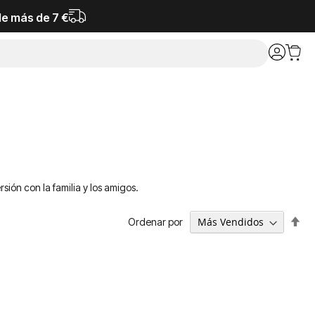
de más de 7 €
ión con la familia y los amigos.
Fija
Ordenar por
Dir
De