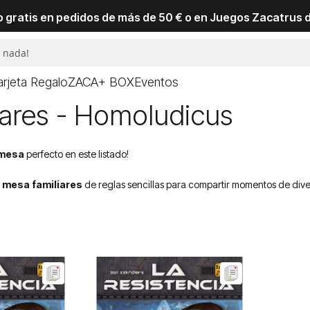
io gratis en pedidos de más de 50 € o en Juegos Zacatrus 
arjeta Regalo
ZACA+ BOX
Eventos
iares - Homoludicus
 mesa
perfecto en este listado!
 mesa familiares
de reglas sencillas para compartir momentos de divers