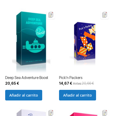
Deep Sea Adventure Boost
Pick'n Packers
Precio
20,65 €
14,67 €
20,66 €
Antes
especial
Añadir al carrito
Añadir al carrito