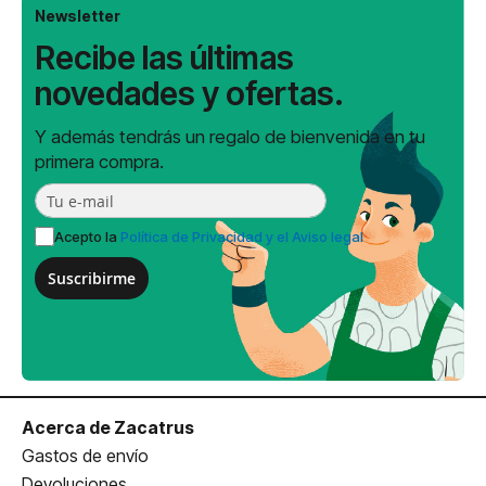
Newsletter
Recibe las últimas
novedades y ofertas.
Y además tendrás un regalo de bienvenida en tu
primera compra.
Acepto la
Política de Privacidad y el Aviso legal
Suscribirme
Acerca de Zacatrus
Gastos de envío
Devoluciones