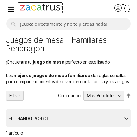
Buscar
Juegos de mesa - Familiares -
Pendragon
¡Encuentra tu
juego de mesa
perfecto en este listado!
Los
mejores juegos de mesa familiares
de reglas sencillas
para compartir momentos de diversión con la familia y los amigos.
Fija
Ordenar por
Filtrar
Dir
De
FILTRANDO POR
1
artículo