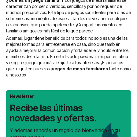
¿Qué es un juego familiar?
Los juegos de mesa familiares se
caracterizan por ser divertidos, sencillos y por no requerir de
muchos preparativos. Este tipo de juegos son ideales para días de
sobremesas, momentos de espera, tardes de verano o cualquier
otra ocasión que pueda apetecerte. ¡Compartir momentos en
familia o amigos es más fácil de lo que parece!
Además, jugar tiene beneficios para todos: no solo es una de las
mejores formas para entretenerse en casa, sino que también
ayuda a mejorar la comunicación y fortalecer el vínculo entre los
miembros de la familia. En este listado puedes filtrar por temática
y elegir el juego que más se ajuste a tus intereses. ¡Esperamos
que te gusten nuestros
juegos de mesa familiares
tanto como
a nosotros!
Newsletter
Recibe las últimas
novedades y ofertas.
Y además tendrás un regalo de bienvenida en tu