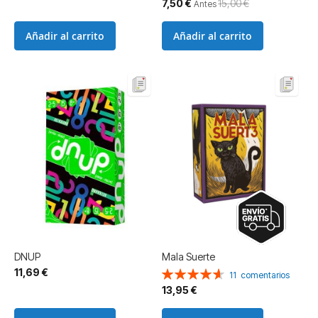
Precio
7,50 €
15,00 €
Antes
especial
Añadir al carrito
Añadir al carrito
DNUP
Mala Suerte
11,69 €
Valoración:
11
comentarios
93%
13,95 €