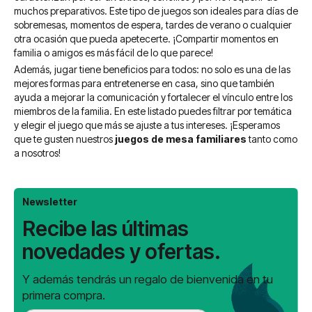
página
muchos preparativos. Este tipo de juegos son ideales para días de
sobremesas, momentos de espera, tardes de verano o cualquier
otra ocasión que pueda apetecerte. ¡Compartir momentos en
familia o amigos es más fácil de lo que parece!
Además, jugar tiene beneficios para todos: no solo es una de las
mejores formas para entretenerse en casa, sino que también
ayuda a mejorar la comunicación y fortalecer el vínculo entre los
miembros de la familia. En este listado puedes filtrar por temática
y elegir el juego que más se ajuste a tus intereses. ¡Esperamos
que te gusten nuestros
juegos de mesa familiares
tanto como
a nosotros!
Newsletter
Recibe las últimas
novedades y ofertas.
Y además tendrás un regalo de bienvenida en tu
primera compra.