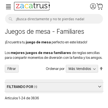
Buscar
Juegos de mesa - Familiares
¡Encuentra tu
juego de mesa
perfecto en este listado!
Los
mejores juegos de mesa familiares
de reglas sencillas
para compartir momentos de diversión con la familia y los amigos.
Fija
Ordenar por
Filtrar
Dir
De
FILTRANDO POR
Artículos
1
-
24
de
3836