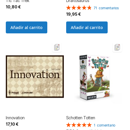
Tic Tac Trek
Draftosaurus
10,80 €
Valoración:
71
comentarios
97%
19,95 €
Añadir al carrito
Añadir al carrito
Innovation
Schotten Totten
17,10 €
Valoración:
1
comentario
100%