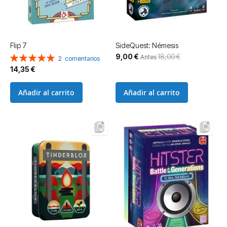
Flip 7
SideQuest: Némesis
Precio
9,00 €
18,00 €
Valoración:
Antes
2
comentarios
especial
100%
14,35 €
Añadir al carrito
Añadir al carrito