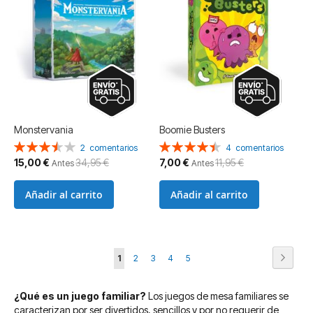
Monstervania
Boomie Busters
Valoración:
Valoración:
2
comentarios
4
comentarios
70%
90%
Precio
Precio
15,00 €
34,95 €
7,00 €
11,95 €
Antes
Antes
especial
especial
Añadir al carrito
Añadir al carrito
Página
Página
Siguie
Actualmente
Página
Página
Página
Página
1
2
3
4
5
estás
¿Qué es un juego familiar?
Los juegos de mesa familiares se
leyendo
caracterizan por ser divertidos, sencillos y por no requerir de