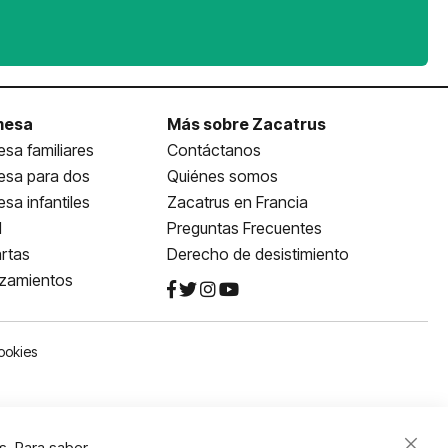
mesa
Más sobre Zacatrus
sa familiares
Contáctanos
esa para dos
Quiénes somos
sa infantiles
Zacatrus en Francia
l
Preguntas Frecuentes
rtas
Derecho de desistimiento
nzamientos
ookies
s. Para saber