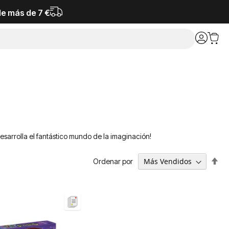
de más de 7 €
desarrolla el fantástico mundo de la imaginación!
Fija
Ordenar por
Dir
De