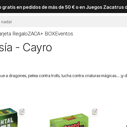
io gratis en pedidos de más de 50 € o en Juegos Zacatrus 
arjeta Regalo
ZACA+ BOX
Eventos
ía - Cayro
gue a dragones, pelea contra trolls, lucha contra criaturas mágicas... ¡y 