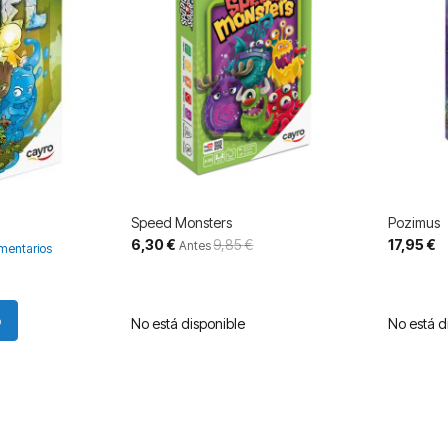
Speed Monsters
Pozimus
Precio
6,30 €
9,85 €
17,95 €
Antes
mentarios
especial
o
No está disponible
No está d