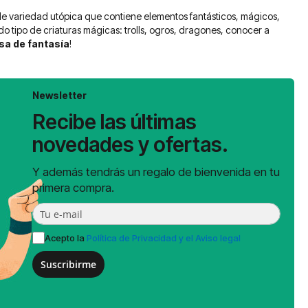
 de variedad utópica que contiene elementos fantásticos, mágicos,
do tipo de criaturas mágicas: trolls, ogros, dragones, conocer a
sa de fantasía
!
Newsletter
Recibe las últimas
novedades y ofertas.
Y además tendrás un regalo de bienvenida en tu
primera compra.
Acepto la
Política de Privacidad y el Aviso legal
Suscribirme