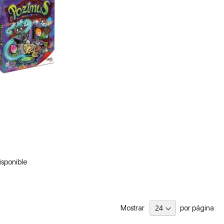
isponible
Mostrar
por página