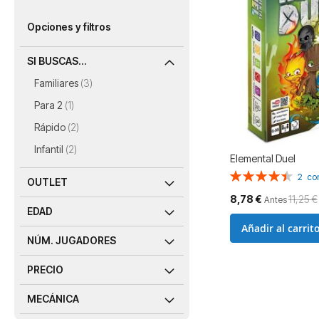
Opciones y filtros
SI BUSCAS...
artículos
Familiares
3
artículo
Para 2
1
artículos
Rápido
2
artículos
Infantil
2
Elemental Duel
Valoración:
2
co
OUTLET
90%
Precio
8,78 €
11,25 €
Antes
especial
EDAD
Añadir al carrit
NÚM. JUGADORES
PRECIO
MECÁNICA