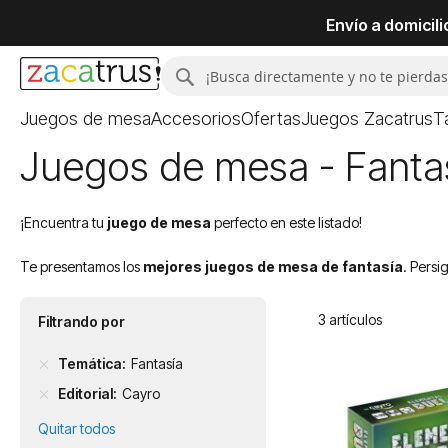
Envío a domicil
Buscar
Buscar
Juegos de mesa
Accesorios
Ofertas
Juegos Zacatrus
T
Juegos de mesa - Fantas
¡Encuentra tu
juego de mesa
perfecto en este listado!
Te presentamos los
mejores juegos de mesa de fantasía
. Persi
3
artículos
Filtrando por
Temática
Fantasía
Editorial
Cayro
Quitar todos