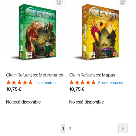
Claim Refuerzos: Mercenarios
Claim Refuerzos: Mapas
Valoración:
Valoración:
1
comentario
2
comentarios
100%
100%
10,75 €
10,75 €
No está disponible
No está disponible
Página
Página
Siguie
Actualmente
Página
1
2