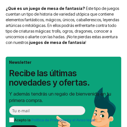
estás
¿Qué es un juego de mesa de fantasía?
Este tipo de juegos
leyendo
cuentan un tipo de historia de variedad utópica que contiene
página
elementos fantásticos, mágicos, únicos, caballerescos, leyendas
artúricas o mitológicas. En ellos podrás enfrentarte contra todo
tipo de criaturas mágicas: trolls, ogros, dragones, conocer a
unicornios o aliarte con las hadas. ¡No te pierdas estas aventura
con nuestros
juegos de mesa de fantasía
!
Newsletter
Recibe las últimas
novedades y ofertas.
Y además tendrás un regalo de bienvenida en tu
primera compra.
Acepto la
Política de Privacidad y el Aviso legal