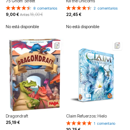
75 Gnom' Street
Kill the Unicorns
Valoración:
Valoración:
8
comentarios
2
comentarios
90%
90%
Precio
9,00 €
18,00 €
22,45 €
Antes
especial
No está disponible
No está disponible
Dragondraft
Claim Refuerzos: Hielo
25,19 €
Valoración:
1
comentario
100%
10,75 €