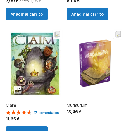
Precio
7,00 €
11,95 €
8,95 €
Antes
especial
Añadir al carrito
Añadir al carrito
Claim
Murmurium
13,46 €
Valoración:
17
comentarios
93%
11,65 €