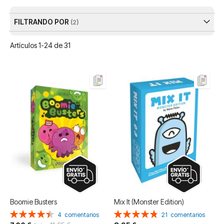
De
FILTRANDO POR
Artículos
1
-
24
de
31
Boomie Busters
Mix It (Monster Edition)
Valoración:
Valoración:
4
comentarios
21
comentarios
90%
96%