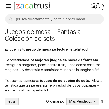
Buscar
Juegos de mesa - Fantasía -
Colección de sets
¡Encuentra tu
juego de mesa
perfecto en este listado!
Te presentamos los
mejores juegos de mesa de fantasía
.
Persigue a dragones, pelea contra trolls, lucha contra criaturas
mágicas... ¡y desarrolla el fantástico mundo de la imaginación!
Te traemos los mejores
juegos de colección de sets.
¡Filtra la
temática que te interese, número y edad de los participantes y
encuentra el juego perfecto!
Fija
Ordenar por
Filtrar
Dir