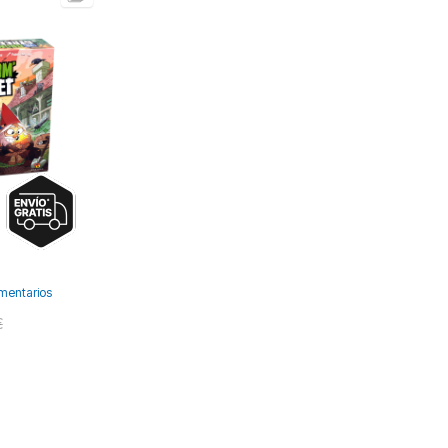
mentarios
€