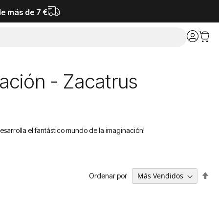
de más de 7 €
ación - Zacatrus
desarrolla el fantástico mundo de la imaginación!
Fija
Ordenar por
Dir
De