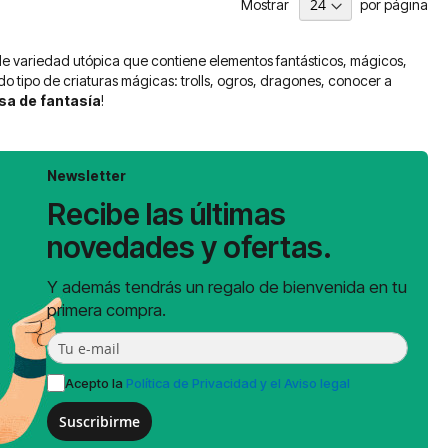
Mostrar
por página
 de variedad utópica que contiene elementos fantásticos, mágicos,
do tipo de criaturas mágicas: trolls, ogros, dragones, conocer a
sa de fantasía
!
Newsletter
Recibe las últimas
novedades y ofertas.
Y además tendrás un regalo de bienvenida en tu
primera compra.
Acepto la
Política de Privacidad y el Aviso legal
Suscribirme