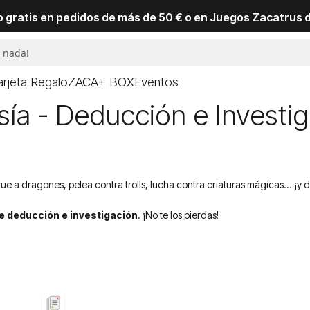
io gratis en pedidos de más de 50 € o en Juegos Zacatrus 
arjeta Regalo
ZACA+ BOX
Eventos
ía - Deducción e Investig
gue a dragones, pelea contra trolls, lucha contra criaturas mágicas... ¡y 
e deducción e investigación
. ¡No te los pierdas!