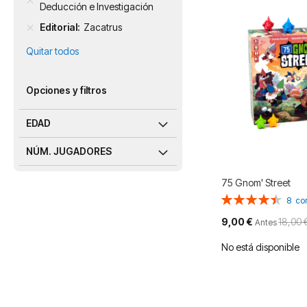
Deducción e Investigación
Editorial
Zacatrus
Quitar todos
Opciones y filtros
EDAD
NÚM. JUGADORES
75 Gnom' Street
Valoración:
8
co
90%
Precio
9,00 €
18,00 
Antes
especial
No está disponible