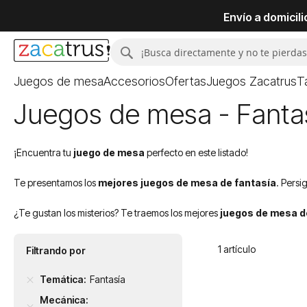
Envío a domicil
Buscar
Buscar
Juegos de mesa
Accesorios
Ofertas
Juegos Zacatrus
T
Juegos de mesa - Fantas
¡Encuentra tu
juego de mesa
perfecto en este listado!
Te presentamos los
mejores juegos de mesa de fantasía
. Persi
¿Te gustan los misterios? Te traemos los mejores
juegos de mesa d
1
artículo
Filtrando por
Temática
Fantasía
Mecánica