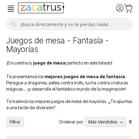
Buscar
Juegos de mesa - Fantasía -
Mayorías
¡Encuentra tu
juego de mesa
perfecto en este listado!
Te presentamos los
mejores juegos de mesa de fantasía
.
Persigue a dragones, pelea contra trolls, lucha contra criaturas
mágicas... ¡y desarrolla el fantástico mundo de la imaginación!
Te traemos los mejores juegos de mesa de mayorías. ¿Te apuntas
a una tarde de diversión?
Fija
Ordenar por
Filtrar
Dir
De