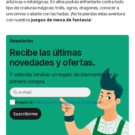
artúricas o mitológicas. En ellos podrás enfrentarte contra todo
tipo de criaturas mágicas: trolls, ogros, dragones, conocer a
unicornios o aliarte con las hadas. ¡No te pierdas estas aventura
con nuestros
juegos de mesa de fantasía
!
Newsletter
Recibe las últimas
novedades y ofertas.
Y además tendrás un regalo de bienvenida en tu
primera compra.
Acepto la
Política de Privacidad y el Aviso legal
Suscribirme