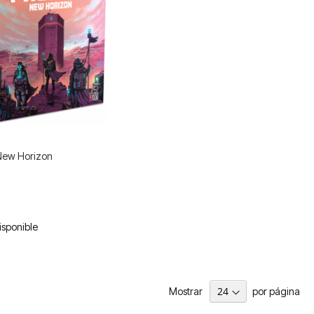
New Horizon
isponible
Mostrar
por página