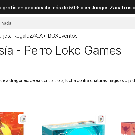
io gratis en pedidos de más de 50 € o en Juegos Zacatrus 
arjeta Regalo
ZACA+ BOX
Eventos
sía - Perro Loko Games
gue a dragones, pelea contra trolls, lucha contra criaturas mágicas... ¡y 