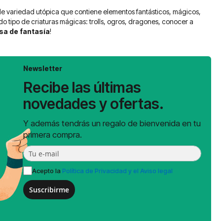
 de variedad utópica que contiene elementos fantásticos, mágicos,
do tipo de criaturas mágicas: trolls, ogros, dragones, conocer a
sa de fantasía
!
Newsletter
Recibe las últimas
novedades y ofertas.
Y además tendrás un regalo de bienvenida en tu
primera compra.
Acepto la
Política de Privacidad y el Aviso legal
Suscribirme