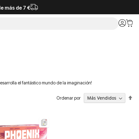
de más de 7 €
desarrolla el fantástico mundo de la imaginación!
Fija
Ordenar por
Dir
De