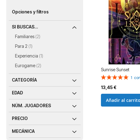
Opciones y filtros
SI BUSCAS...
artículos
Familiares
2
artículo
Para 2
1
artículo
Experiencia
1
artículos
Eurogame
2
Sunrise Sunset
Valoración:
1
com
CATEGORÍA
100%
13,45 €
EDAD
Añadir al carrit
NÚM. JUGADORES
PRECIO
MECÁNICA