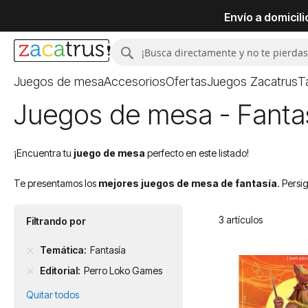
Envío a domicil
Buscar
Buscar
Juegos de mesa
Accesorios
Ofertas
Juegos Zacatrus
T
Juegos de mesa - Fanta
¡Encuentra tu
juego de mesa
perfecto en este listado!
Te presentamos los
mejores juegos de mesa de fantasía
. Persi
3
artículos
Filtrando por
Temática
Fantasía
Editorial
Perro Loko Games
Quitar todos