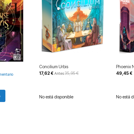
Concilium Urbis
Phoenix 
Precio
17,62 €
35,95 €
49,45 €
Antes
entario
especial
o
No está disponible
No está d