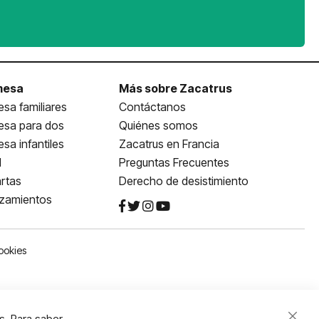
mesa
Más sobre Zacatrus
sa familiares
Contáctanos
esa para dos
Quiénes somos
sa infantiles
Zacatrus en Francia
l
Preguntas Frecuentes
rtas
Derecho de desistimiento
nzamientos
ookies
s. Para saber