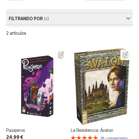
Dir
De
FILTRANDO POR
2
artículos
Pasajeros
La Resistencia: Ávalon
24,99 €
Valoración:
38
comentarios