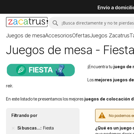
Envío a domicil
Buscar
Buscar
Juegos de mesa
Accesorios
Ofertas
Juegos Zacatrus
T
Juegos de mesa - Fiesta
¡Encuentra tu
juego de
Los
mejores juegos de
reír.
En este listado te presentamos los mejores
juegos de colocación d
Filtrando por
No podemos en
Si buscas...
Fiesta
¿Qué es un juego 
que podemos decir qu