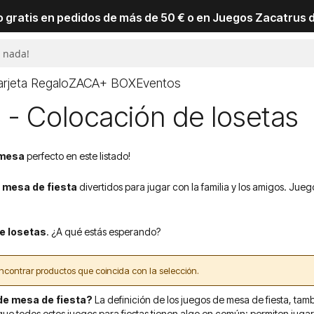
io gratis en pedidos de más de 50 € o en Juegos Zacatrus 
arjeta Regalo
ZACA+ BOX
Eventos
 - Colocación de losetas
 mesa
perfecto en este listado!
 mesa de fiesta
divertidos para jugar con la familia y los amigos. Jueg
e losetas
. ¿A qué estás esperando?
contrar productos que coincida con la selección.
de mesa de fiesta?
La definición de los juegos de mesa de fiesta, ta
e todos estos juegos para fiestas tienen algo en común: permiten jugar a