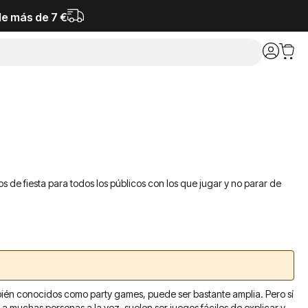
de más de 7 €
os de fiesta para todos los públicos con los que jugar y no parar de
mbién conocidos como party games, puede ser bastante amplia. Pero sí
 muchas personas a la vez, suelen ser juegos fáciles de explicar y