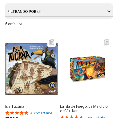
De
FILTRANDO POR
6
artículos
Isla Tucana
La Isla de Fuego: La Maldición
de Vul-Kar
Valoración:
4
comentarios
Valoración:
100%
1
comentario