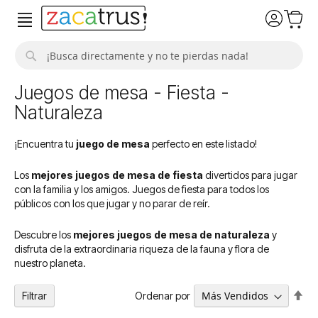
Buscar
Juegos de mesa - Fiesta -
Naturaleza
¡Encuentra tu
juego de mesa
perfecto en este listado!
Los
mejores juegos de mesa de fiesta
divertidos para jugar
con la familia y los amigos. Juegos de fiesta para todos los
públicos con los que jugar y no parar de reír.
Descubre los
mejores juegos de mesa de naturaleza
y
disfruta de la extraordinaria riqueza de la fauna y flora de
nuestro planeta.
Fija
Ordenar por
Filtrar
Dir