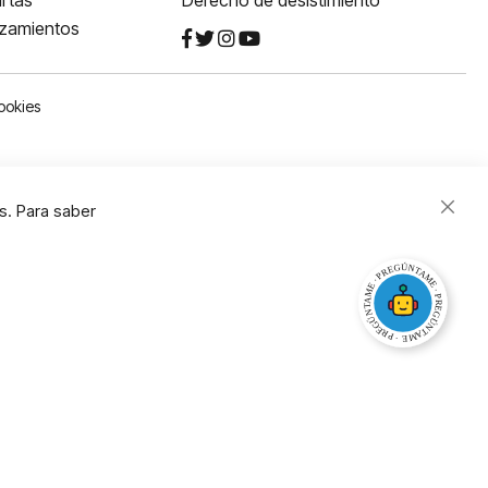
rtas
Derecho de desistimiento
nzamientos
ookies
s. Para saber
Close
Cooki
Bar