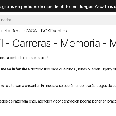
io gratis en pedidos de más de 50 € o en Juegos Zacatrus 
arjeta Regalo
ZACA+ BOX
Eventos
il - Carreras - Memoria 
 mesa
perfecto en este listado!
 mesa infantiles
de todo tipo para que niños y niñas puedan jugar y 
rreras
te van a encantar. En nuestra selección encontrarás juegos de co
gos de razonamiento, atención y concentración podrás poner en práctica