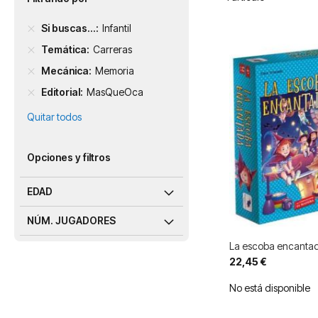
Si buscas...
Infantil
Temática
Carreras
Mecánica
Memoria
Editorial
MasQueOca
Quitar todos
Opciones y filtros
EDAD
NÚM. JUGADORES
La escoba encanta
22,45 €
No está disponible