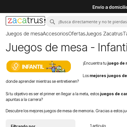
Envío a domicil
Buscar
Buscar
Juegos de mesa
Accesorios
Ofertas
Juegos Zacatrus
T
Juegos de mesa - Infant
¡Encuentra tu
juego de
Los
mejores juegos de
donde aprender mientras se entretienen?
Si tu objetivo es ser el primer en llegar a la meta, estos
juegos de ca
apuntas a la carrera?
Descubre los mejores juegos de mesa de memoria. Gracias a estos jue
1
artículo
Filtrando por