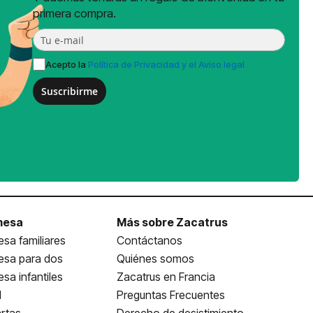
primera compra.
Acepto la
Política de Privacidad y el Aviso legal
Suscribirme
mesa
Más sobre Zacatrus
sa familiares
Contáctanos
esa para dos
Quiénes somos
sa infantiles
Zacatrus en Francia
l
Preguntas Frecuentes