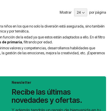
Mostrar
por página
a niños en los que no solo la diversión está asegurada, sino también
nica y por temática.
n función de la edad ya que estos están adaptados a ello. En el filtro
s de primaria
, filtrando por edad.
irimos valores y competencias, desarrollamos habilidades que
, la gestión de las emociones, mejora la creatividad, etc. ¡Esperemos
Newsletter
Recibe las últimas
novedades y ofertas.
Y además tendrás un regalo de bienvenida en tu