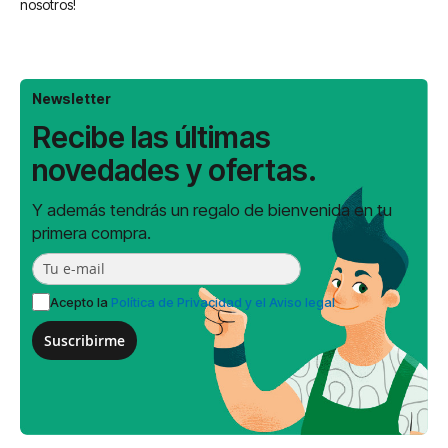
nosotros!
Newsletter
Recibe las últimas
novedades y ofertas.
Y además tendrás un regalo de bienvenida en tu
primera compra.
Acepto la
Política de Privacidad y el Aviso legal
Suscribirme