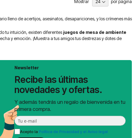
Mostrar
por página
rio lleno de acertijos, asesinatos, desapariciones, y los crímenes más
o tu intuición, existen diferentes
juegos de mesa de ambiente
pecha y emoción. ¡Muestra a tus amigos tus destrezas y dotes de
Newsletter
Recibe las últimas
novedades y ofertas.
Y además tendrás un regalo de bienvenida en tu
primera compra.
Acepto la
Política de Privacidad y el Aviso legal