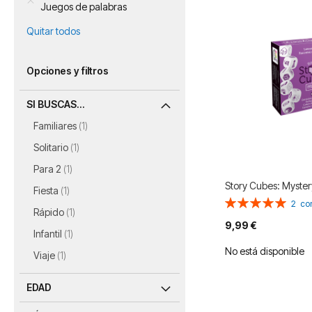
Juegos de palabras
Quitar todos
Opciones y filtros
SI BUSCAS...
artículo
Familiares
1
artículo
Solitario
1
artículo
Para 2
1
Story Cubes: Myster
artículo
Fiesta
1
Valoración:
2
co
artículo
Rápido
1
100%
9,99 €
artículo
Infantil
1
No está disponible
artículo
Viaje
1
EDAD