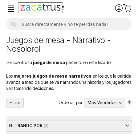
Buscar
Juegos de mesa - Narrativo -
Nosolorol
¡Encuentra tu
juego de mesa
perfecto en este listado!
Los
mejores juegos de mesa narrativos
en los que la partida
avanza a medida que se va narrando una historia y los jugadores
van tomando decisiones.
Fija
Ordenar por
Filtrar
Dir
De
FILTRANDO POR