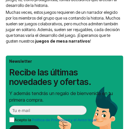
desarrollo de la historia.
Muchas veces, estos juegos requieren de un narrador elegido
por los miembros del grupo que va contando la historia. Muchos
suelen ser juegos colaborativos, pero muchos admiten también
jugar en solitario. Además, suelen ser rejugables, cada decisión
que tomas varía el desarrollo del juego. ¡Esperamos que te
gusten nuestros
juegos de mesa narrativos
!
Newsletter
Recibe las últimas
novedades y ofertas.
Y además tendrás un regalo de bienvenida en tu
primera compra.
Acepto la
Política de Privacidad y el Aviso legal