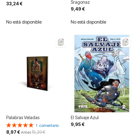
Sragonaz
33,24 €
9,49 €
No está disponible
No está disponible
Palabras Veladas
El Salvaje Azul
9,95 €
Valoración:
1
comentario
100%
Precio
8,97 €
15,20 €
Antes
especial