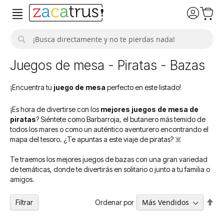
Buscar
Juegos de mesa - Piratas - Bazas
¡Encuentra tu
juego de mesa
perfecto en este listado!
¡Es hora de divertirse con los
mejores juegos de mesa de
piratas
? Siéntete como Barbarroja, el butanero más temido de
todos los mares o como un auténtico aventurero encontrando el
mapa del tesoro. ¿Te apuntas a este viaje de piratas? ☠️
Te traemos los mejores juegos de bazas con una gran variedad
de temáticas, donde te divertirás en solitario o junto a tu familia o
amigos.
Fija
Ordenar por
Filtrar
Dir
De