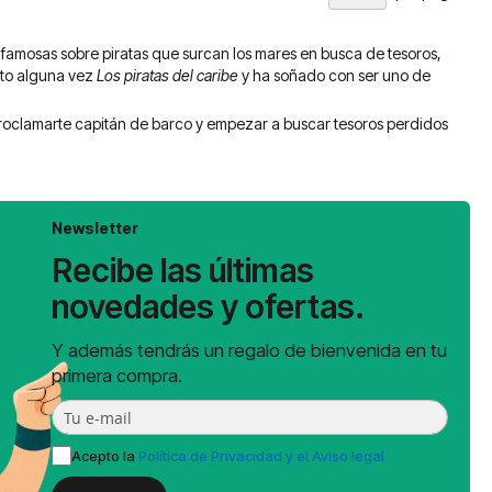
 famosas sobre piratas que surcan los mares en busca de tesoros,
sto alguna vez
Los piratas del caribe
y ha soñado con ser uno de
proclamarte capitán de barco y empezar a buscar tesoros perdidos
Newsletter
Recibe las últimas
novedades y ofertas.
Y además tendrás un regalo de bienvenida en tu
primera compra.
Acepto la
Política de Privacidad y el Aviso legal