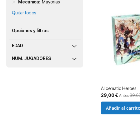
Mecánica
Mayorías
Quitar todos
Opciones y filtros
EDAD
NÚM. JUGADORES
Alicematic Heroes
Precio
29,00 €
39,6
Antes
especial
Añadir al carrit