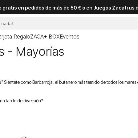
io gratis en pedidos de más de 50 € o en Juegos Zacatrus 
arjeta Regalo
ZACA+ BOX
Eventos
s - Mayorías
s
? Siéntete como Barbarroja, el butanero más temido de todos los mares
na tarde de diversión?