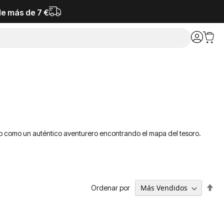
de más de 7 €
 o como un auténtico aventurero encontrando el mapa del tesoro.
Fija
Ordenar por
Dir
De