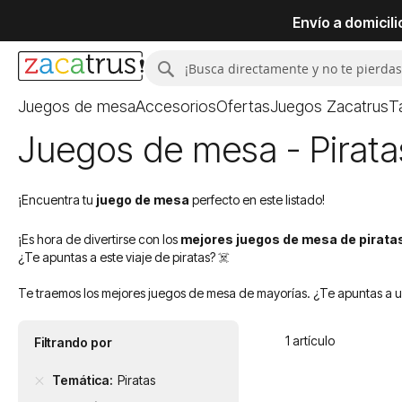
Envío a domicil
Buscar
Buscar
Juegos de mesa
Accesorios
Ofertas
Juegos Zacatrus
T
Juegos de mesa - Pirata
¡Encuentra tu
juego de mesa
perfecto en este listado!
¡Es hora de divertirse con los
mejores juegos de mesa de pirata
¿Te apuntas a este viaje de piratas? ☠️
Te traemos los mejores juegos de mesa de mayorías. ¿Te apuntas a u
1
artículo
Filtrando por
Temática
Piratas