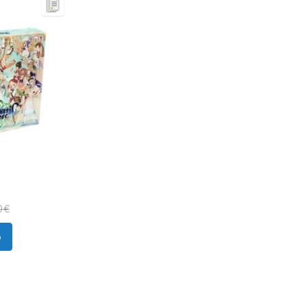
0 €
o