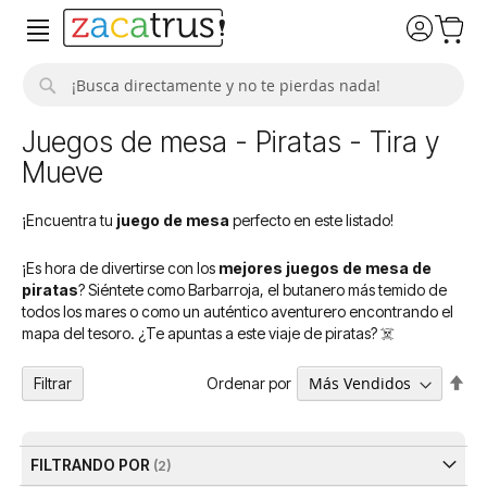
Buscar
Juegos de mesa - Piratas - Tira y
Mueve
¡Encuentra tu
juego de mesa
perfecto en este listado!
¡Es hora de divertirse con los
mejores juegos de mesa de
piratas
? Siéntete como Barbarroja, el butanero más temido de
todos los mares o como un auténtico aventurero encontrando el
mapa del tesoro. ¿Te apuntas a este viaje de piratas? ☠️
Fija
Ordenar por
Filtrar
Dir
De
FILTRANDO POR