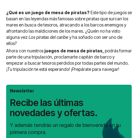
¿Qué es un juego de mesa de piratas?
Este tipo de juegos se
basan en las leyendas más famosas sobre piratas que surcan los
mares en busca de tesoros, atracando a los barcos enemigos y
afrontando las maldiciones de los mares. ¿Quién no ha visto
alguna vez
Los piratas del caribe
y ha soñado con ser uno de
ellos?
Ahora con nuestros
juegos de mesa de piratas,
podrás formar
parte de una tripulación, proclamarte capitán de barco y
empezar a buscar tesoros perdidos por todas partes del mundo.
¡Tu tripulación te está esperando! ¡Prepárate para navegar!
Newsletter
Recibe las últimas
novedades y ofertas.
Y además tendrás un regalo de bienvenida en tu
primera compra.