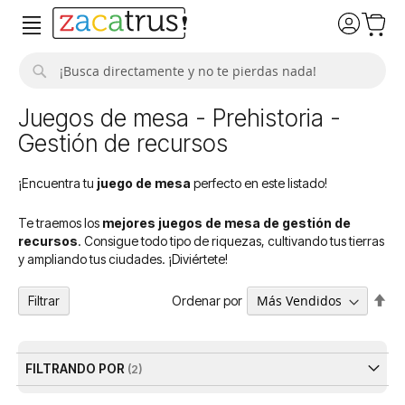
Buscar
Juegos de mesa - Prehistoria -
Gestión de recursos
¡Encuentra tu
juego de mesa
perfecto en este listado!
Te traemos los
mejores juegos de mesa de gestión de
recursos
. Consigue todo tipo de riquezas, cultivando tus tierras
y ampliando tus ciudades. ¡Diviértete!
Fija
Ordenar por
Filtrar
Dir
De
FILTRANDO POR