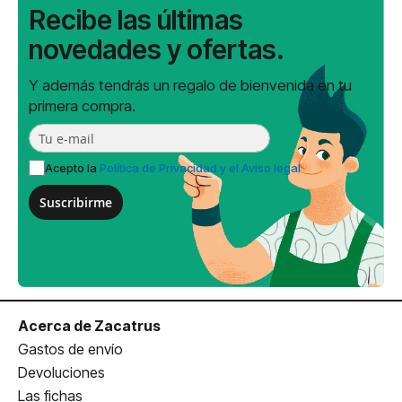
Recibe las últimas
novedades y ofertas.
Y además tendrás un regalo de bienvenida en tu
primera compra.
Acepto la
Política de Privacidad y el Aviso legal
Suscribirme
Acerca de Zacatrus
Gastos de envío
Devoluciones
Las fichas