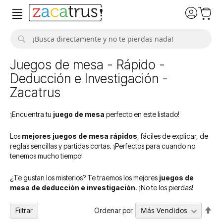
Buscar
Juegos de mesa - Rápido -
Deducción e Investigación -
Zacatrus
¡Encuentra tu
juego de mesa
perfecto en este listado!
Los
mejores juegos de mesa rápidos
, fáciles de explicar, de
reglas sencillas y partidas cortas. ¡Perfectos para cuando no
tenemos mucho tiempo!
¿Te gustan los misterios? Te traemos los mejores
juegos de
mesa de deducción e investigación
. ¡No te los pierdas!
Fija
Ordenar por
Filtrar
Dir