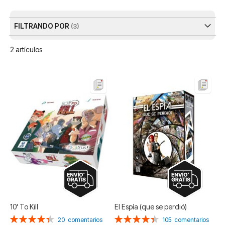
De
FILTRANDO POR
2
artículos
10' To Kill
El Espía (que se perdió)
Valoración:
Valoración:
20
comentarios
105
comentarios