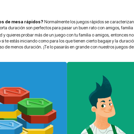
os de mesa rápidos?
Normalmente los juegos rápidos se caracterizan po
ta duración son perfectos para pasar un buen rato con amigos, familia o 
dad y quieres probar más de un juego con tu familia o amigos, entonces n
si te estás iniciando como para los que tienen cierto bagaje y la duració
uso de menos duración. ¡Te lo pasarás en grande con nuestros juegos de