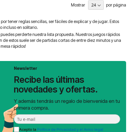
Mostrar
por página
r tener reglas sencillas, ser fáciles de explicar y de jugar. Estos
incluso en solitario.
o puedes perderte nuestra lista propuesta. Nuestros juegos rápidos
n de estos suele ser de partidas cortas de entre diez minutos y una
 mesa rápidos!
Newsletter
Recibe las últimas
novedades y ofertas.
Y además tendrás un regalo de bienvenida en tu
primera compra.
Acepto la
Política de Privacidad y el Aviso legal