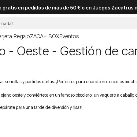
io gratis en pedidos de más de 50 € o en Juegos Zacatrus 
arjeta Regalo
ZACA+ BOX
Eventos
 - Oeste - Gestión de ca
eglas sencillas y partidas cortas. ¡Perfectos para cuando no tenemos much
l lejano oeste y conviértete en un famoso pistolero, un vaquero a caballo o
párate para una tarde de diversión y risas!