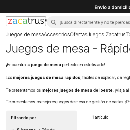
Envío a domicil
Buscar
Buscar
Juegos de mesa
Accesorios
Ofertas
Juegos Zacatrus
T
Juegos de mesa - Rápido
¡Encuentra tu
juego de mesa
perfecto en este listado!
Los
mejores juegos de mesa rápidos
, fáciles de explicar, de r
Te presentamos los
mejores juegos de mesa del oeste
. ¡Viaja a
Te presentamos los mejores juegos de mesa de gestión de cartas. ¡Pre
1
artículo
Filtrando por
Si buscas...
Rápido