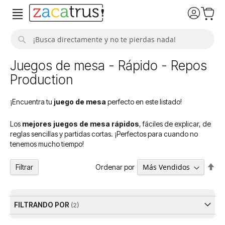
Buscar
Juegos de mesa - Rápido - Repos
Production
¡Encuentra tu
juego de mesa
perfecto en este listado!
Los
mejores juegos de mesa rápidos
, fáciles de explicar, de
reglas sencillas y partidas cortas. ¡Perfectos para cuando no
tenemos mucho tiempo!
Fija
Ordenar por
Filtrar
Dir
De
FILTRANDO POR