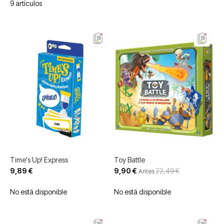
9
artículos
Time's Up! Express
Toy Battle
Precio
9,89 €
9,90 €
22,49 €
Antes
especial
No está disponible
No está disponible