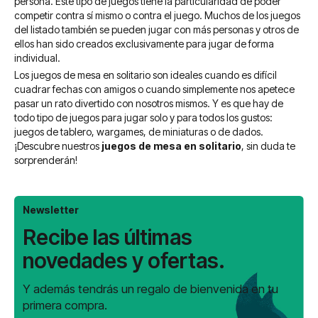
persona. Este tipo de juegos tiene la particularidad de poder
competir contra sí mismo o contra el juego. Muchos de los juegos
del listado también se pueden jugar con más personas y otros de
ellos han sido creados exclusivamente para jugar de forma
individual.
Los juegos de mesa en solitario son ideales cuando es difícil
cuadrar fechas con amigos o cuando simplemente nos apetece
pasar un rato divertido con nosotros mismos. Y es que hay de
todo tipo de juegos para jugar solo y para todos los gustos:
juegos de tablero, wargames, de miniaturas o de dados.
¡Descubre nuestros
juegos de mesa en solitario
, sin duda te
sorprenderán!
Newsletter
Recibe las últimas
novedades y ofertas.
Y además tendrás un regalo de bienvenida en tu
primera compra.