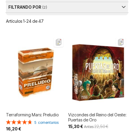
FILTRANDO POR
Artículos
1
-
24
de
47
Terraforming Mars: Preludio
Vizcondes del Reino del Oeste:
Puertas de Oro
Valoración:
5
comentarios
Precio
15,30 €
22,50 €
96%
Antes
16,20 €
especial