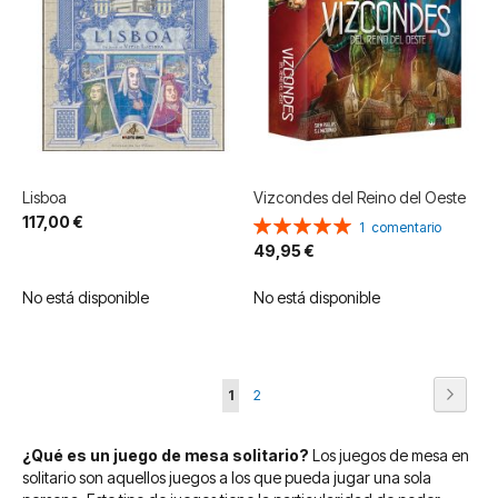
Lisboa
Vizcondes del Reino del Oeste
117,00 €
Valoración:
1
comentario
100%
49,95 €
No está disponible
No está disponible
Página
Página
Siguie
Actualmente
Página
1
2
estás
¿Qué es un juego de mesa solitario?
Los juegos de mesa en
leyendo
solitario son aquellos juegos a los que pueda jugar una sola
página