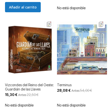
Añadir al carrito
No está disponible
Vizcondes del Reino del Oeste:
Terminus
Guardián de las Llaves
Precio
28,08 €
54,00 €
Antes
especial
Precio
15,30 €
22,50 €
Antes
especial
No está disponible
No está disponible