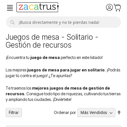
Buscar
Juegos de mesa - Solitario -
Gestión de recursos
¡Encuentra tu
juego de mesa
perfecto en este listado!
Los mejores
juegos de mesa para jugar en solitario
. ¡Podrás
jugar tú contra el juego! ¿Te apuntas?
Te traemos los
mejores juegos de mesa de gestión de
recursos
. Consigue todo tipo de riquezas, cultivando tus tierras
y ampliando tus ciudades. ¡Diviértete!
Fija
Ordenar por
Filtrar
Dir
De