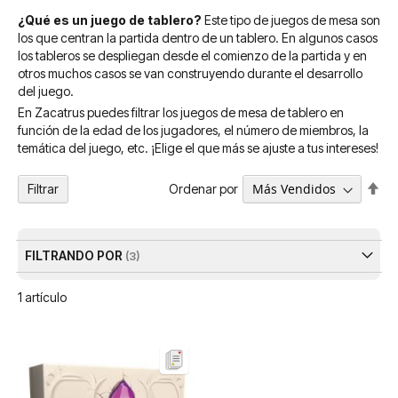
¿Qué es un juego de tablero?
Este tipo de juegos de mesa son
los que centran la partida dentro de un tablero. En algunos casos
los tableros se despliegan desde el comienzo de la partida y en
otros muchos casos se van construyendo durante el desarrollo
del juego.
En Zacatrus puedes filtrar los juegos de mesa de tablero en
función de la edad de los jugadores, el número de miembros, la
temática del juego, etc. ¡Elige el que más se ajuste a tus intereses!
Fija
Ordenar por
Filtrar
Dir
De
FILTRANDO POR
1
artículo