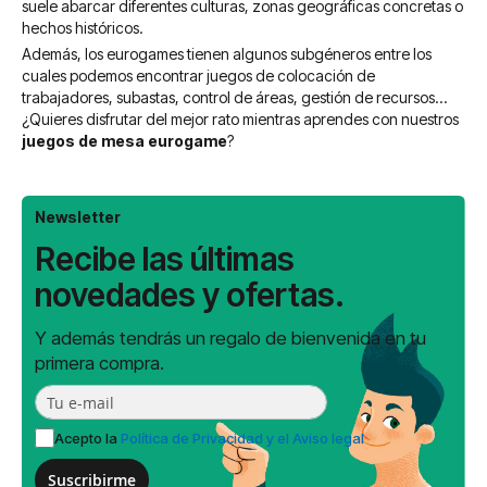
suele abarcar diferentes culturas, zonas geográficas concretas o
hechos históricos.
Además, los eurogames tienen algunos subgéneros entre los
cuales podemos encontrar juegos de colocación de
trabajadores, subastas, control de áreas, gestión de recursos...
¿Quieres disfrutar del mejor rato mientras aprendes con nuestros
juegos de mesa eurogame
?
Newsletter
Recibe las últimas
novedades y ofertas.
Y además tendrás un regalo de bienvenida en tu
primera compra.
Acepto la
Política de Privacidad y el Aviso legal
Suscribirme