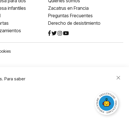
esa para dos
Quiénes somos
sa infantiles
Zacatrus en Francia
l
Preguntas Frecuentes
rtas
Derecho de desistimiento
nzamientos
ookies
s. Para saber
Close
Cooki
Bar