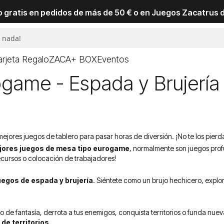
io gratis en pedidos de más de 50 € o en Juegos Zacatrus 
arjeta Regalo
ZACA+ BOX
Eventos
game - Espada y Brujería -
ores juegos de tablero para pasar horas de diversión. ¡No te los pierd
jores juegos de mesa tipo eurogame
, normalmente son juegos prof
ecursos o colocación de trabajadores!
uegos de espada y brujería
. Siéntete como un brujo hechicero, explor
e fantasía, derrota a tus enemigos, conquista territorios o funda nueva
de territorios
.