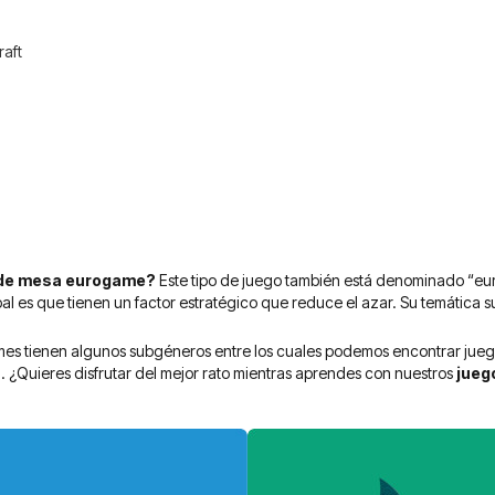
raft
 de mesa eurogame?
Este tipo de juego también está denominado “eur
ipal es que tienen un factor estratégico que reduce el azar. Su temática 
s tienen algunos subgéneros entre los cuales podemos encontrar juego
.. ¿Quieres disfrutar del mejor rato mientras aprendes con nuestros
jueg