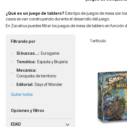
¿Qué es un juego de tablero?
Este tipo de juegos de mesa son los
casos se van construyendo durante el desarrollo del juego.
En Zacatrus puedes filtrar los juegos de mesa de tablero en función d
1
artículo
Filtrando por
Si buscas...
Eurogame
Temática
Espada y Brujería
Mecánica
Conquista de territorio
Editorial
Days of Wonder
Quitar todos
Opciones y filtros
EDAD