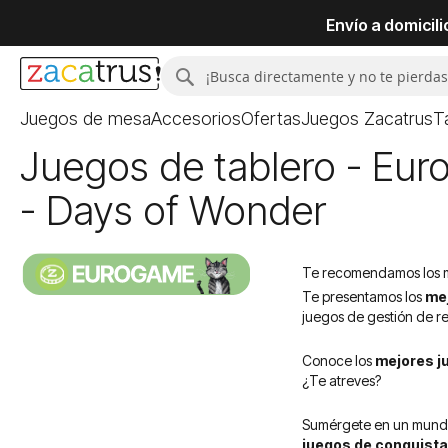
Envío a domicil
Buscar
Buscar
Juegos de mesa
Accesorios
Ofertas
Juegos Zacatrus
T
Juegos de tablero - Euro
- Days of Wonder
Te recomendamos los mej
Te presentamos los
me
juegos de gestión de r
Conoce los
mejores j
¿Te atreves?
Sumérgete en un mundo d
juegos de conquista 