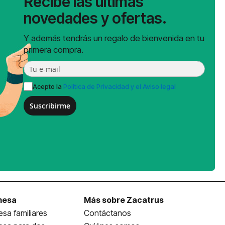
Recibe las últimas
novedades y ofertas.
Y además tendrás un regalo de bienvenida en tu
primera compra.
Acepto la
Política de Privacidad y el Aviso legal
Suscribirme
mesa
Más sobre Zacatrus
sa familiares
Contáctanos