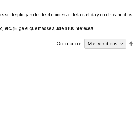
eros se despliegan desde el comienzo de la partida y en otros muchos
etc. ¡Elige el que más se ajuste a tus intereses!
Fija
Ordenar por
Dir
De