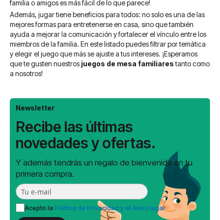
familia o amigos es más fácil de lo que parece!
Además, jugar tiene beneficios para todos: no solo es una de las
mejores formas para entretenerse en casa, sino que también
ayuda a mejorar la comunicación y fortalecer el vínculo entre los
miembros de la familia. En este listado puedes filtrar por temática
y elegir el juego que más se ajuste a tus intereses. ¡Esperamos
que te gusten nuestros
juegos de mesa familiares
tanto como
a nosotros!
Newsletter
Recibe las últimas
novedades y ofertas.
Y además tendrás un regalo de bienvenida en tu
primera compra.
Acepto la
Política de Privacidad y el Aviso legal