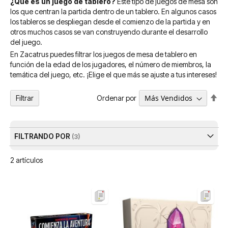
¿Qué es un juego de tablero?
Este tipo de juegos de mesa son
los que centran la partida dentro de un tablero. En algunos casos
los tableros se despliegan desde el comienzo de la partida y en
otros muchos casos se van construyendo durante el desarrollo
del juego.
En Zacatrus puedes filtrar los juegos de mesa de tablero en
función de la edad de los jugadores, el número de miembros, la
temática del juego, etc. ¡Elige el que más se ajuste a tus intereses!
Fija
Ordenar por
Filtrar
Dir
De
FILTRANDO POR
2
artículos