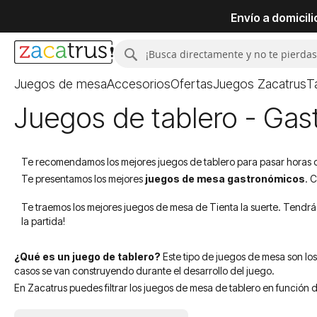
Envío a domicil
Buscar
Buscar
Juegos de mesa
Accesorios
Ofertas
Juegos Zacatrus
T
Juegos de tablero - Gast
Te recomendamos los mejores juegos de tablero para pasar horas de 
Te presentamos los mejores
juegos de mesa gastronómicos
. 
Te traemos los mejores juegos de mesa de Tienta la suerte. Tendrá
la partida!
¿Qué es un juego de tablero?
Este tipo de juegos de mesa son los
casos se van construyendo durante el desarrollo del juego.
En Zacatrus puedes filtrar los juegos de mesa de tablero en función d