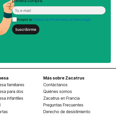
primera compra.
Acepto la
Política de Privacidad y el Aviso legal
Suscribirme
mesa
Más sobre Zacatrus
sa familiares
Contáctanos
esa para dos
Quiénes somos
sa infantiles
Zacatrus en Francia
l
Preguntas Frecuentes
rtas
Derecho de desistimiento