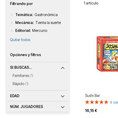
1
artículo
Filtrando por
Temática
Gastronómica
Mecánica
Tienta la suerte
Editorial
Mercurio
Quitar todos
Opciones y filtros
SI BUSCAS...
artículo
Familiares
1
artículo
Rápido
1
Sushi Bar
EDAD
Valoración:
3
co
100%
NÚM. JUGADORES
16,15 €