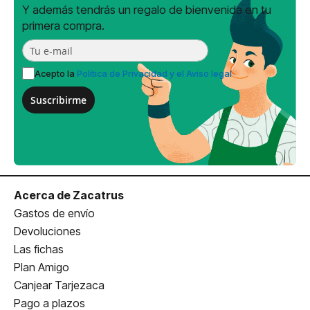
Y además tendrás un regalo de bienvenida en tu
primera compra.
Acepto la
Política de Privacidad y el Aviso legal
Suscribirme
Acerca de Zacatrus
Gastos de envío
Devoluciones
Las fichas
Plan Amigo
Canjear Tarjezaca
Pago a plazos