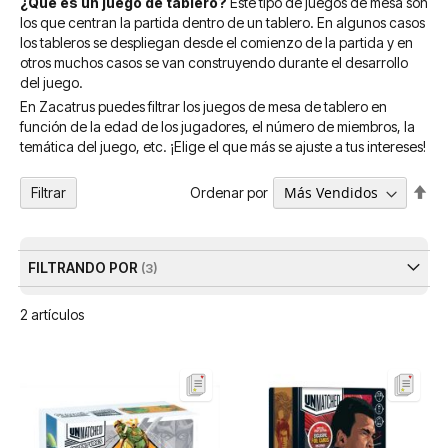
¿Qué es un juego de tablero?
Este tipo de juegos de mesa son
los que centran la partida dentro de un tablero. En algunos casos
los tableros se despliegan desde el comienzo de la partida y en
otros muchos casos se van construyendo durante el desarrollo
del juego.
En Zacatrus puedes filtrar los juegos de mesa de tablero en
función de la edad de los jugadores, el número de miembros, la
temática del juego, etc. ¡Elige el que más se ajuste a tus intereses!
Fija
Ordenar por
Filtrar
Dir
De
FILTRANDO POR
2
artículos