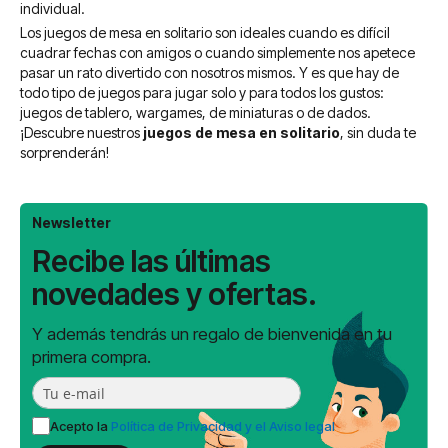
individual.
Los juegos de mesa en solitario son ideales cuando es difícil
cuadrar fechas con amigos o cuando simplemente nos apetece
pasar un rato divertido con nosotros mismos. Y es que hay de
todo tipo de juegos para jugar solo y para todos los gustos:
juegos de tablero, wargames, de miniaturas o de dados.
¡Descubre nuestros
juegos de mesa en solitario
, sin duda te
sorprenderán!
Newsletter
Recibe las últimas
novedades y ofertas.
Y además tendrás un regalo de bienvenida en tu
primera compra.
Acepto la
Política de Privacidad y el Aviso legal