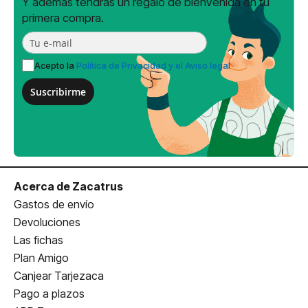
Y además tendrás un regalo de bienvenida en tu
primera compra.
Acepto la
Política de Privacidad y el Aviso legal
Suscribirme
Acerca de Zacatrus
Gastos de envío
Devoluciones
Las fichas
Plan Amigo
Canjear Tarjezaca
Pago a plazos