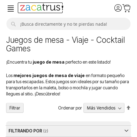
Buscar
Juegos de mesa - Viaje - Cocktail
Games
¡Encuentra tu
juego de mesa
perfecto en este listado!
Los
mejores juegos de mesa de viaje
en formato pequeño
para tus escapadas. Estos juegos son ideales por su tamaño para
transportarlos en la maleta, bolso o mochila y jugar cuando
llegues al sitio. ¡Descúbrelos!
Fija
Ordenar por
Filtrar
Dir
De
FILTRANDO POR