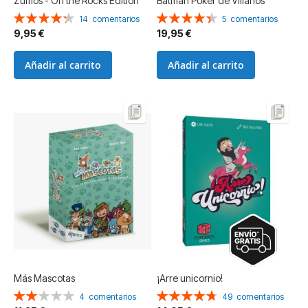
Zumos - On the Rocks Edition
Batman Póker de Villanos
Valoración:
Valoración:
14
comentarios
5
comentarios
86%
88%
9,95 €
19,95 €
Añadir al carrito
Añadir al carrito
Más Mascotas
¡Arre unicornio!
Valoración:
Valoración:
4
comentarios
49
comentarios
40%
95%