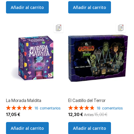
Añadir al carrito
Añadir al carrito
La Morada Maldita
El Castillo del Terror
Valoración:
Valoración:
16
comentarios
18
comentarios
100%
97%
Precio
17,05 €
12,30 €
15,00 €
Antes
especial
Añadir al carrito
Añadir al carrito