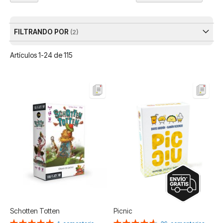
Dir
De
FILTRANDO POR
Artículos
1
-
24
de
115
Schotten Totten
Picnic
Valoración:
Valoración: