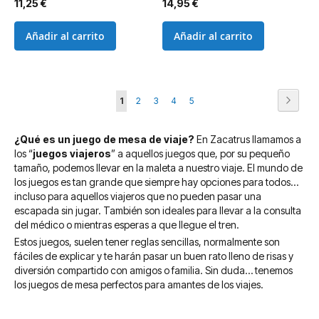
11,25 €
14,95 €
Añadir al carrito
Añadir al carrito
Página
Página
Siguie
Actualmente
Página
Página
Página
Página
1
2
3
4
5
estás
¿Qué es un juego de mesa de viaje?
En Zacatrus llamamos a
leyendo
los “
juegos viajeros
” a aquellos juegos que, por su pequeño
página
tamaño, podemos llevar en la maleta a nuestro viaje. El mundo de
los juegos es tan grande que siempre hay opciones para todos…
incluso para aquellos viajeros que no pueden pasar una
escapada sin jugar. También son ideales para llevar a la consulta
del médico o mientras esperas a que llegue el tren.
Estos juegos, suelen tener reglas sencillas, normalmente son
fáciles de explicar y te harán pasar un buen rato lleno de risas y
diversión compartido con amigos o familia. Sin duda… tenemos
los juegos de mesa perfectos para amantes de los viajes.