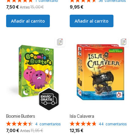
1
comentario
36
comentarios
100%
93%
Precio
7,50 €
15,00 €
9,95 €
Antes
especial
Añadir al carrito
Añadir al carrito
Boomie Busters
Isla Calavera
Valoración:
Valoración:
4
comentarios
44
comentarios
90%
95%
Precio
7,00 €
11,95 €
12,15 €
Antes
especial