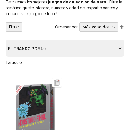
Te traemos los mejores
juegos de colección de sets.
¡Filtra la
temática que te interese, número y edad de los participantes y
encuentra el juego perfecto!
Fija
Ordenar por
Filtrar
Dir
De
FILTRANDO POR
1
artículo