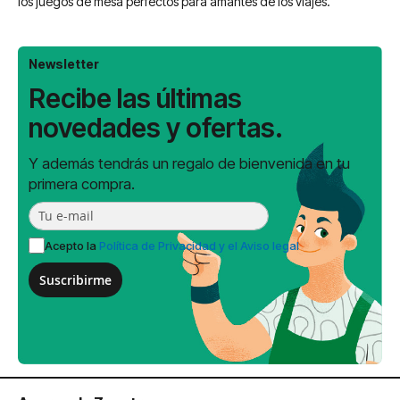
los juegos de mesa perfectos para amantes de los viajes.
Newsletter
Recibe las últimas
novedades y ofertas.
Y además tendrás un regalo de bienvenida en tu
primera compra.
Acepto la
Política de Privacidad y el Aviso legal
Suscribirme